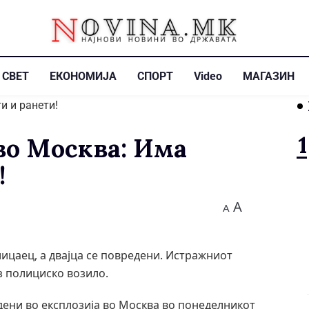
СВЕТ
ЕКОНОМИЈА
СПОРТ
Video
МАГАЗИН
во Москва: Има
!
A
A
лицаец, а двајца се повредени. Истражниот
з полициско возило.
едени во експлозија во Москва во понеделникот