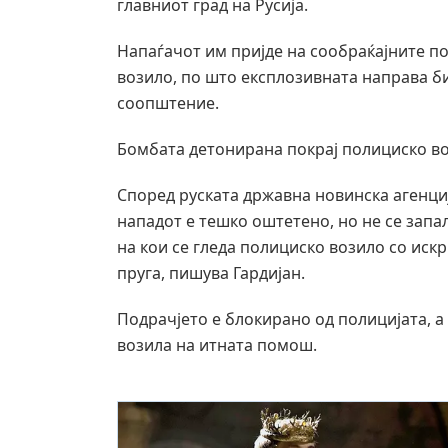
главниот град на Русија.
Напаѓачот им пријде на сообраќајните п
возило, по што експлозивната направа б
соопштение.
Бомбата детонирана покрај полициско в
Според руската државна новинска агенци
нападот е тешко оштетено, но не се зап
на кои се гледа полициско возило со иск
пруга, пишува Гардијан.
Подрачјето е блокирано од полицијата, а
возила на итната помош.