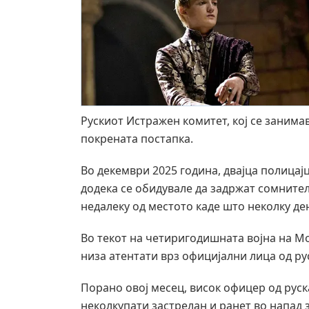
Рускиот Истражен комитет, кој се занима
покрената постапка.
Во декември 2025 година, двајца полицајц
додека се обидувале да задржат сомните
недалеку од местото каде што неколку де
Во текот на четиригодишната војна на Мо
низа атентати врз официјални лица од рус
Порано овој месец, висок офицер од рус
неколкупати застрелан и ранет во напад з