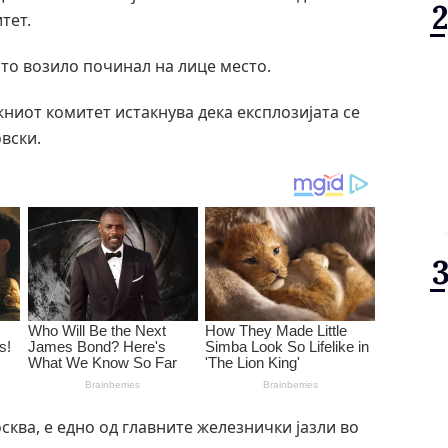
тет.
то возило починал на лице место.
ниот комитет истакнува дека експлозијата се
вски.
сква, е едно од главните железнички јазли во