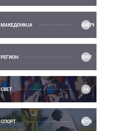
МАКЕДОНИЈА
44879
РЕГИОН
3997
СВЕТ
14
СПОРТ
4718