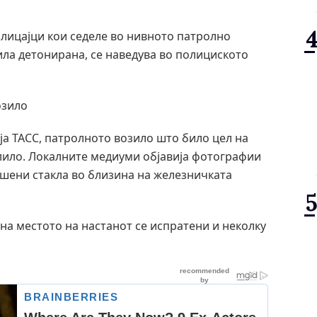
олицајци кои седеле во нивното патролно
ила детонирана, се наведува во полициското
озило
ја ТАСС, патролното возило што било цел на
алило. Локалните медиуми објавија фотографии
ршени стакла во близина на железничката
 на местото на настанот се испратени и неколку