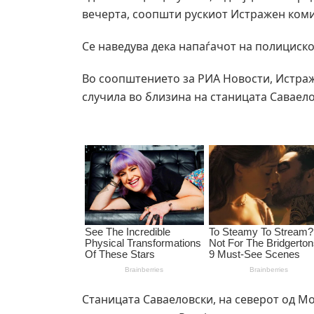
вечерта, соопшти рускиот Истражен коми
Се наведува дека напаѓачот на полициско
Во соопштението за РИА Новости, Истраж
случила во близина на станицата Саваело
Станицата Саваеловски, на северот од Мо