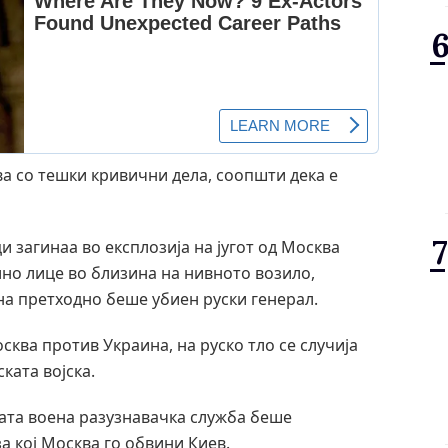
ва со тешки кривични дела, соопшти дека е
и загинаа во експлозија на југот од Москва
лно лице во близина на нивното возило,
на претходно беше убиен руски генерал.
сква против Украина, на руско тло се случија
ката војска.
ката воена разузнавачка служба беше
а кој Москва го обвини Киев.