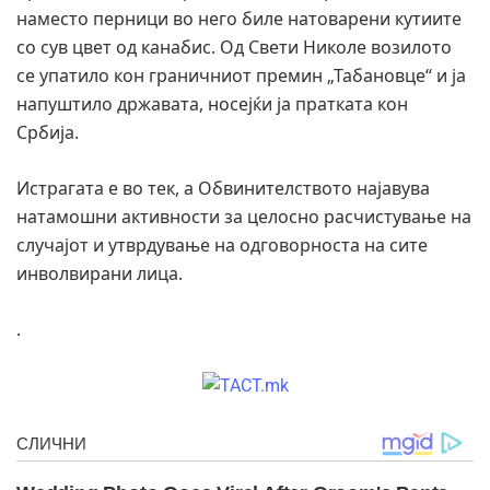
наместо перници во него биле натоварени кутиите
со сув цвет од канабис. Од Свети Николе возилото
се упатило кон граничниот премин „Табановце“ и ја
напуштило државата, носејќи ја пратката кон
Србија.
Истрагата е во тек, а Обвинителството најавува
натамошни активности за целосно расчистување на
случајот и утврдување на одговорноста на сите
инволвирани лица.
.