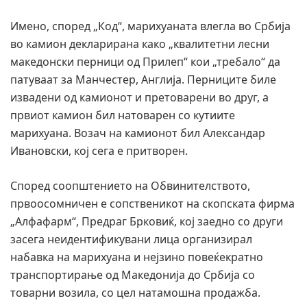
Имено, според „Код“, марихуаната влегла во Србија
во камион декларирана како „квалитетни лесни
македонски перници од Прилеп“ кои „требало“ да
патуваат за Манчестер, Англија. Перниците биле
извадени од камионот и претоварени во друг, а
првиот камион бил натоварен со кутиите
марихуана. Возач на камионот бил Александар
Ивановски, кој сега е притворен.
Според соопштението на Обвинителството,
првоосомничен е сопственикот на скопската фирма
„Алфафарм“, Предраг Брковиќ, кој заедно со други
засега неидентификувани лица организирал
набавка на марихуана и нејзино повеќекратно
транспортирање од Македонија до Србија со
товарни возила, со цел натамошна продажба.