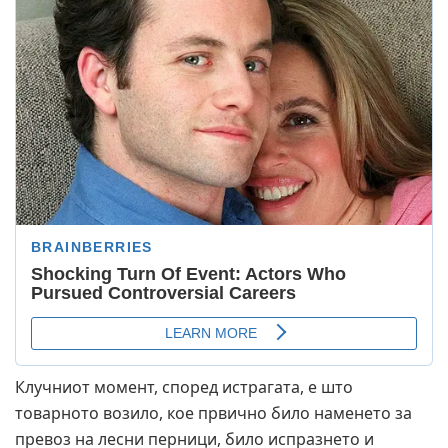
Клучниот момент, според истрагата, е што
товарното возило, кое првично било наменето за
превоз на лесни перници, било испразнето и