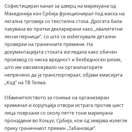
Софистициран канал за шверц на марихуана од
Македонија кон Србија функционирал под маска на
легална трговија со текстилна стока. Дрогата била
пакувана во пратки декларирани како „квалитетни
лесни перници“, со што се избегнувале детални
проверки на граничните премини. На
документацијата стоката изгледала како обичен
производ со ниска вредност и безбедносен ризик,
што им овозможувало на организаторите
непречено да ја транспортираат, објави емисијата
„Код“ на ТВ Телма.
Обвинителството за гонење на организиран
криминал и корупција отвори истрага против шест
лица поврзани со околу петте тони марихуана
пронајдени во Коњух, Србија, кои од земјава излегле
преку граничниот премин „Табановце“.