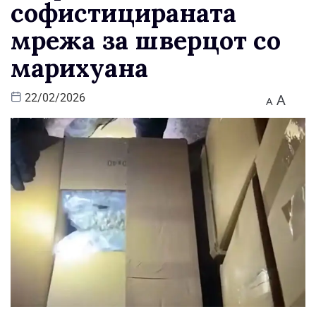
софистицираната
мрежа за шверцот со
марихуана
A
22/02/2026
A