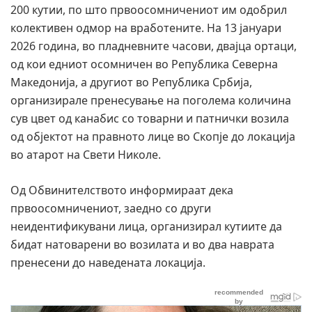
200 кутии, по што првоосомничениот им одобрил
колективен одмор на вработените. На 13 јануари
2026 година, во пладневните часови, двајца ортаци,
од кои едниот осомничен во Република Северна
Македонија, а другиот во Република Србија,
организирале пренесување на поголема количина
сув цвет од канабис со товарни и патнички возила
од објектот на правното лице во Скопје до локација
во атарот на Свети Николе.
Од Обвинителството информираат дека
првоосомничениот, заедно со други
неидентификувани лица, организирал кутиите да
бидат натоварени во возилата и во два наврата
пренесени до наведената локација.