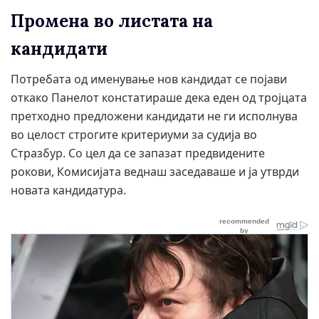
Промена во листата на
кандидати
Потребата од именување нов кандидат се појави
откако Панелот констатираше дека еден од тројцата
претходно предложени кандидати не ги исполнува
во целост строгите критериуми за судија во
Стразбур. Со цел да се запазат предвидените
рокови, Комисијата веднаш заседаваше и ја утврди
новата кандидатура.