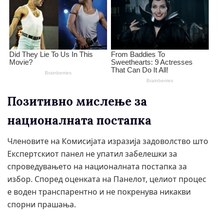
Позитивно мислење за
националната постапка
Членовите на Комисијата изразија задоволство што
Експертскиот панел не упатил забелешки за
спроведувањето на националната постапка за
избор. Според оценката на Панелот, целиот процес
е воден транспарентно и не покренува никакви
спорни прашања.