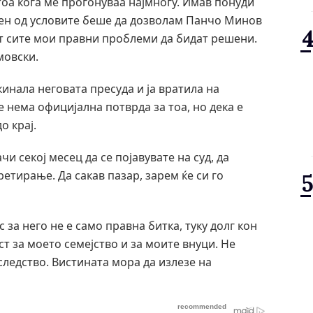
 тоа кога ме прогонуваа најмногу. Имав понуди
ден од условите беше да дозволам Панчо Минов
рат сите мои правни проблеми да бидат решени.
мовски.
кинала неговата пресуда и ја вратила на
е нема официјална потврда за тоа, но дека е
о крај.
 секој месец да се појавувате на суд, да
ретирање. Да сакав пазар, зарем ќе си го
за него не е само правна битка, туку долг кон
т за моето семејство и за моите внуци. Не
следство. Вистината мора да излезе на