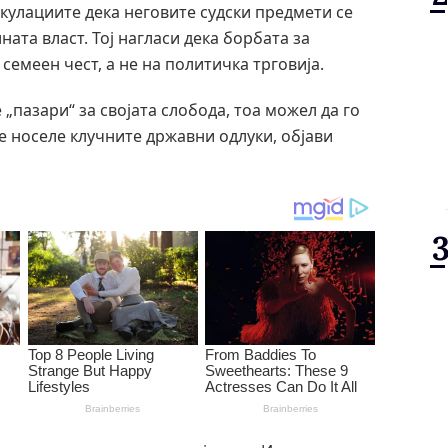
кулациите дека неговите судски предмети се
ната власт. Тој нагласи дека борбата за
семеен чест, а не на политичка трговија.
 „пазари“ за својата слобода, тоа можел да го
е носеле клучните државни одлуки, објави