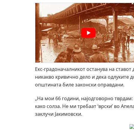
Екс-градоначалникот останува на ставот 
никакво кривично дело и дека одлуките д
општината биле законски оправдани.
„На мои 66 години, најодговорно тврдам:
како солза. Не ми требаат ‘врски’ во Апел
заклучи Јакимовски.