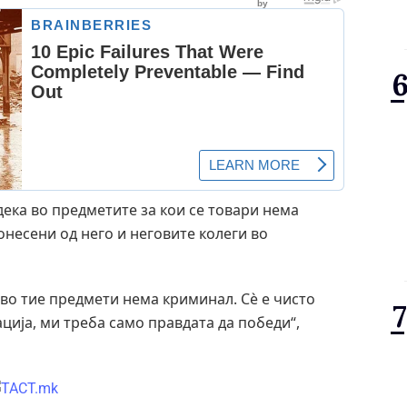
дека во предметите за кои се товари нема
онесени од него и неговите колеги во
 во тие предмети нема криминал. Сè е чисто
ација, ми треба само правдата да победи“,