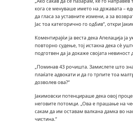
„Ако сакав да се пазарам, ќе го направев
кога се менуваше името на државата – е
да гласа за уставните измени, а за возв
Јас тоа категорично го одбив“, откри Јаки
Коментирајќи ја веста дека Апелација ја у
повторно судење, тој истакна дека сè ушт
подготвен да ја докаже својата невиност д
„Поминав 43 рочишта. Замислете што значи
плаќате адвокати и да го трпите тоа малт
дозволев ова?“
Јакимовски потенцираше дека овој процес 
неговите потомци. „Ова е прашање на чес
сакам да им оставам валкана дамка во на
чистина.“