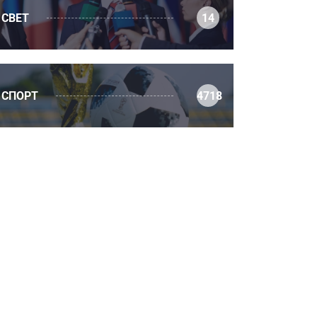
СВЕТ
14
СПОРТ
4718