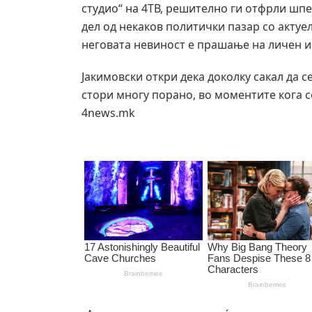
студио“ на 4ТВ, решително ги отфрли шпе
дел од некаков политички пазар со актуел
неговата невиност е прашање на личен и 
Јакимовски откри дека доколку сакал да се
стори многу порано, во моментите кога с
4news.mk