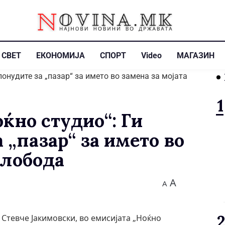
СВЕТ
ЕКОНОМИЈА
СПОРТ
Video
МАГАЗИН
ќно студио“: Ги
 „пазар“ за името во
слобода
A
A
тевче Јакимовски, во емисијата „Ноќно