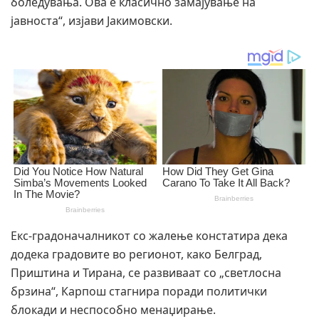
боледувања. Ова е класично замајување на
јавноста“, изјави Јакимовски.
Екс-градоначалникот со жалење констатира дека
додека градовите во регионот, како Белград,
Приштина и Тирана, се развиваат со „светлосна
брзина“, Карпош стагнира поради политички
блокади и неспособно менаџирање.