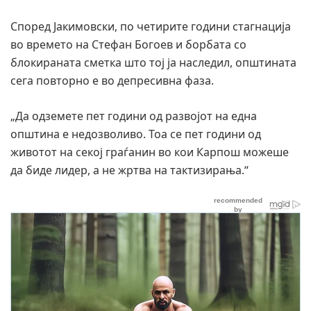
Според Јакимовски, по четирите години стагнација
во времето на Стефан Богоев и борбата со
блокираната сметка што тој ја наследил, општината
сега повторно е во депресивна фаза.
„Да одземете пет години од развојот на една
општина е недозволиво. Тоа се пет години од
животот на секој граѓанин во кои Карпош можеше
да биде лидер, а не жртва на тактизирања.“