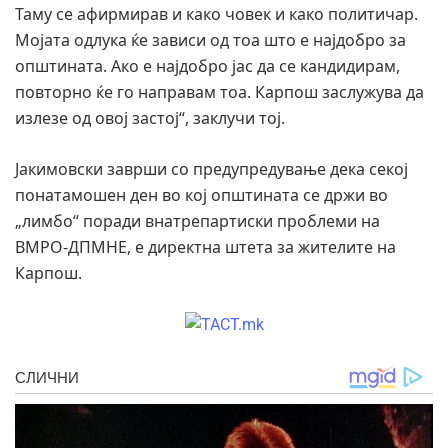
Таму се афирмирав и како човек и како политичар.
Мојата одлука ќе зависи од тоа што е најдобро за
општината. Ако е најдобро јас да се кандидирам,
повторно ќе го направам тоа. Карпош заслужува да
излезе од овој застој“, заклучи тој.
Јакимовски заврши со предупредување дека секој
понатамошен ден во кој општината се држи во
„лимбо“ поради внатрепартиски проблеми на
ВМРО-ДПМНЕ, е директна штета за жителите на
Карпош.