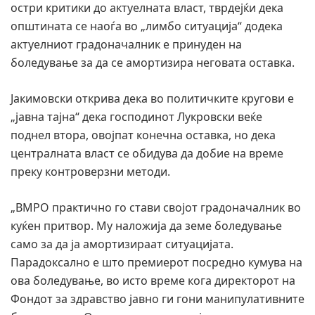
остри критики до актуелната власт, тврдејќи дека
општината се наоѓа во „лимбо ситуација“ додека
актуелниот градоначалник е принуден на
боледување за да се амортизира неговата оставка.
Јакимовски открива дека во политичките кругови е
„јавна тајна“ дека господинот Лукровски веќе
поднел втора, овојпат конечна оставка, но дека
централната власт се обидува да добие на време
преку контроверзни методи.
„ВМРО практично го стави својот градоначалник во
куќен притвор. Му наложија да земе боледување
само за да ја амортизираат ситуацијата.
Парадоксално е што премиерот посредно кумува на
ова боледување, во исто време кога директорот на
Фондот за здравство јавно ги гони манипулативните