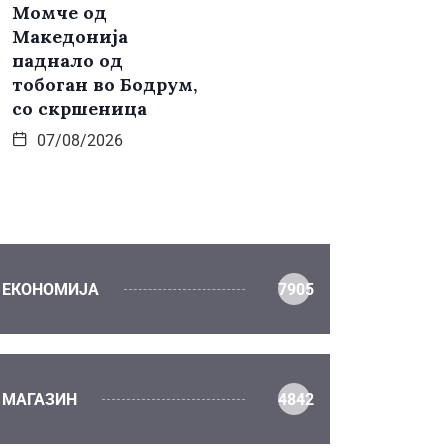
Момче од
Македонија
паднало од
тобоган во Бодрум,
со скршеница
07/08/2026
ЕКОНОМИЈА
7905
МАГАЗИН
4842