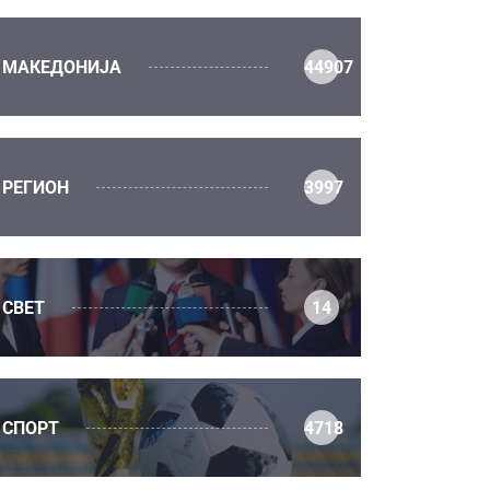
МАКЕДОНИЈА
44907
РЕГИОН
3997
СВЕТ
14
СПОРТ
4718