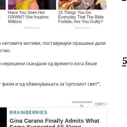
а неговите мотиви, поставувајќи прашање дали
ство.
за нерешени скандали од времето кога беше
филм и од обвинувањата за ’српскиот свет‘“,