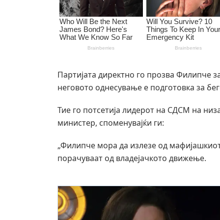
Партијата директно го прозва Филипче з
неговото однесување е подготовка за бег
Тие го потсетија лидерот на СДСМ на ни
министер, споменувајќи ги:
„Филипче мора да излезе од мафијашкиот 
порачуваат од владејачкото движење.