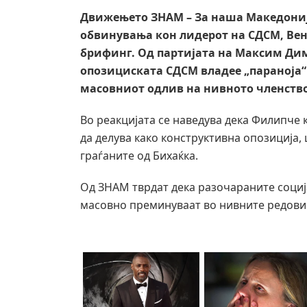
Движењето ЗНАМ – За наша Македониј
обвинувања кон лидерот на СДСМ, Вен
брифинг. Од партијата на Максим Ди
опозициската СДСМ владее „параноја“
масовниот одлив на нивното членств
Во реакцијата се наведува дека Филипче 
да делува како конструктивна опозиција,
граѓаните од Бихаќка.
Од ЗНАМ тврдат дека разочараните социј
масовно преминуваат во нивните редови