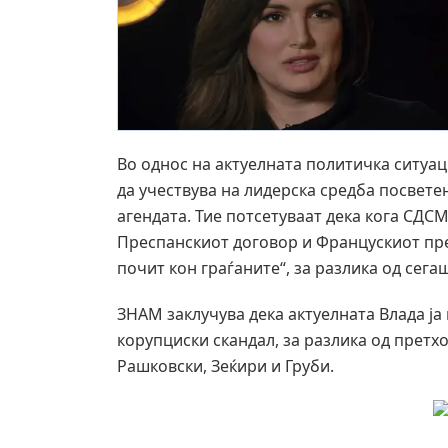
Во однос на актуелната политичка ситуа
да учествува на лидерска средба посвете
агендата. Тие потсетуваат дека кога СДСМ
Преспанскиот договор и Францускиот пред
почит кон граѓаните“, за разлика од сега
ЗНАМ заклучува дека актуелната Влада ја
корупциски скандал, за разлика од прет
Рашковски, Зеќири и Груби.