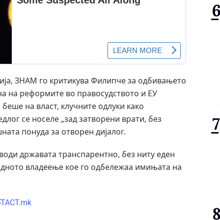
ција, ЗНАМ го критикува Филипче за одбивањето
на на реформите во правосудството и ЕУ
 беше на власт, клучните одлуки како
лог се носеле „зад затворени врати, без
шната понуда за отворен дијалог.
 води државата транспарентно, без ниту еден
ходното владеење кое го одбележаа имињата на