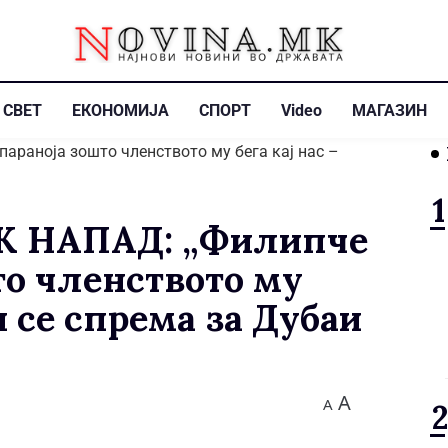
СВЕТ
ЕКОНОМИЈА
СПОРТ
Video
МАГАЗИН
 НАПАД: „Филипче
то членството му
и се спрема за Дубаи
A
A