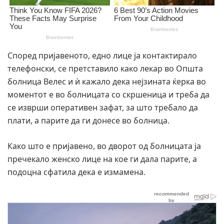
Според пријавеното, едно лице ја контактирало
телефонски, се претставило како лекар во Општа
болница Велес и ѝ кажало дека нејзината ќерка во
моментот е во болницата со скршеница и треба да
се изврши оперативен зафат, за што требало да
плати, а парите да ги донесе во болница.
Како што е пријавено, во дворот од болницата ја
пречекало женско лице на кое ги дала парите, а
подоцна сфатила дека е измамена.