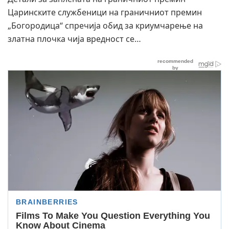
Царинските службеници на граничниот премин
„Богородица“ спречија обид за криумчарење на
златна плочка чија вредност се…