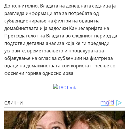
Дополнително, Владата на денешната седница ја
разгледа информацијата за потребата од
субвенционирање на филтри на оџаци на
домаќинствата и ја задолжи Канцеларијата на
Претседателот на Владата во следниот период да
подготви детална анализа која ќе ги предвиди
условите, времетраењето и процедурата за
објавување на оглас за субвенции на филтри за
оџаци на домаќинствата кои користат греење со
фосилни горива односно дрва.