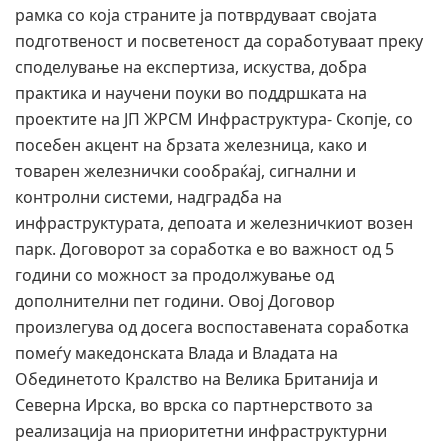
рамка со која страните ја потврдуваат својата
подготвеност и посветеност да соработуваат преку
споделување на експертиза, искуства, добра
практика и научени поуки во поддршката на
проектите на ЈП ЖРСМ Инфраструктура- Скопје, со
посебен акцент на брзата железница, како и
товарен железнички сообраќај, сигнални и
контролни системи, надградба на
инфраструктурата, депоата и железничкиот возен
парк. Договорот за соработка е во важност од 5
години со можност за продолжување од
дополнителни пет години. Овој Договор
произлегува од досега воспоставената соработка
помеѓу македонската Влада и Владата на
Обединетото Кралство на Велика Британија и
Северна Ирска, во врска со партнерството за
реализација на приоритетни инфраструктурни