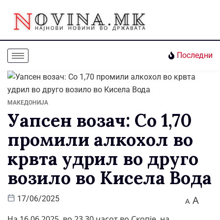
Последни
МАКЕДОНИЈА
Уапсен возач: Со 1,70
промили алкохол во
крвта удрил во друго
возило во Кисела Вода
A
17/06/2025
A
На 16.06.2025 во 23.30 часот во Скопје, на