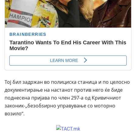
Тој бил задржан во полициска станица и по целосно
документирање на настанот против него ќе биде
поднесена пријава по член 297-а од Кривичниот
законик-„безобѕирно управување со моторно
возило“.