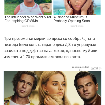
При преземање мерки во врска со сообраќајната
незгода било констатирано дека Д.З. го управувал
возилото под дејство на алкохол, односно му биле
измерени 1,70 промили алкохол во крвта.