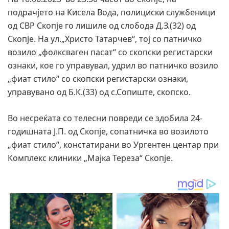
подрачјето на Кисела Вода, полициски службеници
од СВР Скопје го лишиле од слобода Д.З.(32) од
Скопје. На ул.„Христо Татарчев“, тој со патничко
возило „фолксваген пасат“ со скопски регистарски
ознаки, кое го управувал, удрил во патничко возило
„фиат стило“ со скопски регистарски ознаки,
управувано од Б.К.(33) од с.Сопиште, скопско.
Во несреќата со телесни повреди се здобила 24-
годишната Ј.П. од Скопје, сопатничка во возилото
„фиат стило“, констатирани во Ургентен центар при
Комплекс клиники „Мајка Тереза“ Скопје.