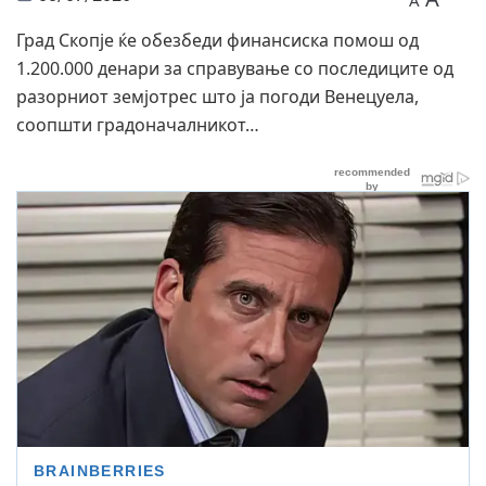
A
Град Скопје ќе обезбеди финансиска помош од
1.200.000 денари за справување со последиците од
разорниот земјотрес што ја погоди Венецуела,
соопшти градоначалникот…