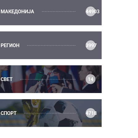
МАКЕДОНИЈА
44903
РЕГИОН
3997
СВЕТ
14
СПОРТ
4718