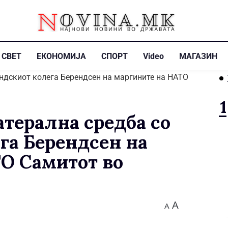
СВЕТ
ЕКОНОМИЈА
СПОРТ
Video
МАГАЗИН
терална средба со
га Берендсен на
О Самитот во
A
A