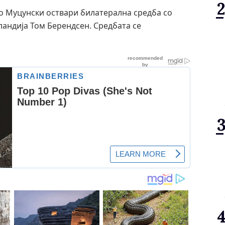
 Муцунски оствари билатерална средба со
андија Том Берендсен. Средбата се