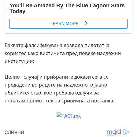
Ваквата фалсификувана дозвола пилотот ја
користел како вистинита пред повеќе надлежни
институции:
Целиот случај и прибраните докази сега се
предадени во рацете на надлежното Јавно
обвинителство, кое треба да одлучи за
понатамошниот тек на кривичната постапка.