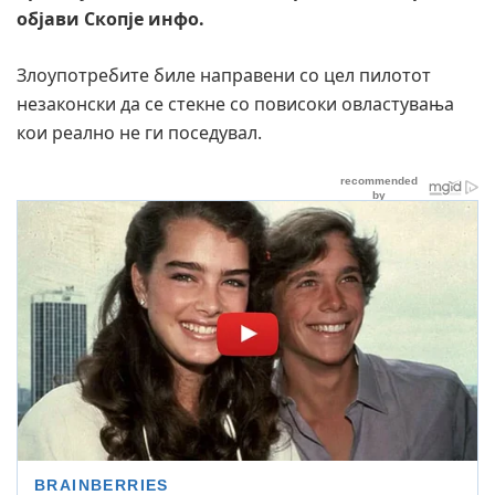
објави Скопје инфо.
Злоупотребите биле направени со цел пилотот
незаконски да се стекне со повисоки овластувања
кои реално не ги поседувал.