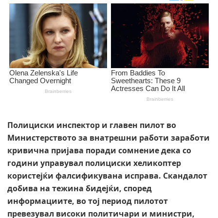
Полициски инспектор и главен пилот во
Министерството за внатрешни работи заработи
кривична пријава поради сомнение дека со
години управувал полициски хеликоптер
користејќи фалсификувана исправа. Скандалот
добива на тежина бидејќи, според
информациите, во тој период пилотот
превезувал високи политичари и министри,