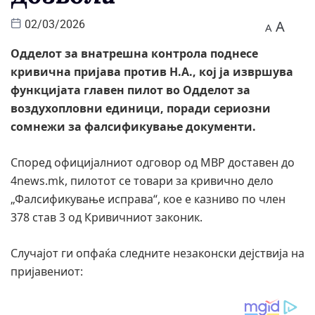
A
02/03/2026
A
Одделот за внатрешна контрола поднесе
кривична пријава против Н.А., кој ја извршува
функцијата главен пилот во Одделот за
воздухопловни единици, поради сериозни
сомнежи за фалсификување документи.
Според официјалниот одговор од МВР доставен до
4news.mk, пилотот се товари за кривично дело
„Фалсификување исправа“, кое е казниво по член
378 став 3 од Кривичниот законик.
Случајот ги опфаќа следните незаконски дејствија на
пријавениот: