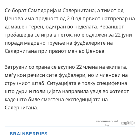
Се борат Сампдорија и Салернитана, а тимот од
Џенова има предност од 2-0 од првиот натпревар на
домашен терен, одигран во неделата. Реваншот
требаше да се игра в петок, но е одложен за 22 јуни
поради мадовно труење на фудбалерите на
Салернитана при првиот меч во Џенова.
Затруени со храна се вкупно 22 члена на екипата,
меѓу кои речиси сите фудбалери, но и членови на
стручниот штаб. Ситуацијата е толку специфична
што дури и полицијата направила увид во хотелот
каде што биле сместена експедицијата на
Салернитана.