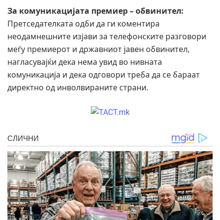
За комуникацијата премиер – обвинител:
Претседателката одби да ги коментира
неодамнешните изјави за телефонските разговори
меѓу премиерот и државниот јавен обвинител,
нагласувајќи дека нема увид во нивната
комуникација и дека одговори треба да се бараат
директно од инволвираните страни.