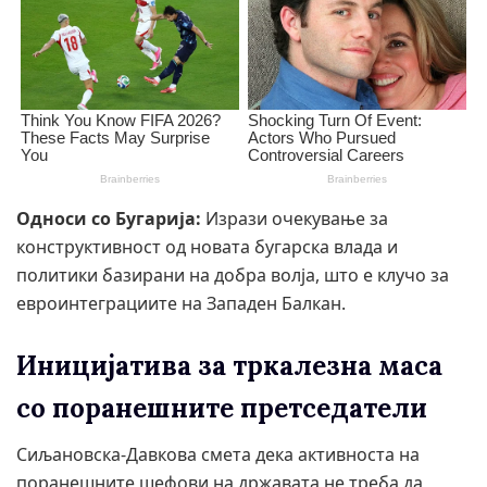
Односи со Бугарија:
Изрази очекување за
конструктивност од новата бугарска влада и
политики базирани на добра волја, што е клучо за
евроинтеграциите на Западен Балкан.
Иницијатива за тркалезна маса
со поранешните претседатели
Сиљановска-Давкова смета дека активноста на
поранешните шефови на државата не треба да