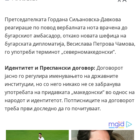
A
Претседателката Гордана Сиљановска-Давкова
реагираше по повод вербалната нота врачена до
бугарскиот амбасадор, откако новата шефица на
бугарската дипломатија, Весислава Петрова Чамова,
го употреби терминот „северномакедонски“.
Идентитет и Преспански договор:
Договорот
јасно го регулира именувањето на државните
институции, но со него никако не се забранува
употребата на придавката „македонски“ во однос на
народот и идентитетот. Потписниците на договорот
треба први доследно да го почитуваат.