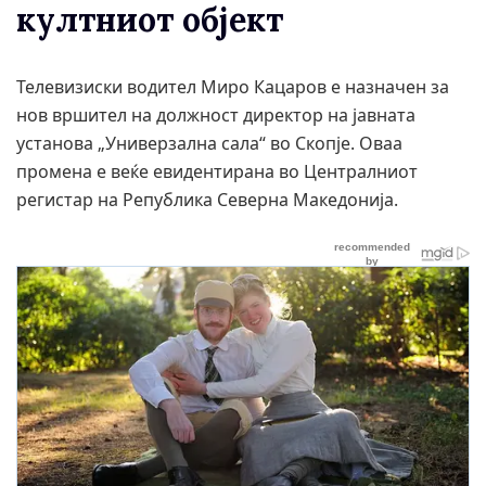
култниот објект
Телевизиски водител Миро Кацаров е назначен за
нов вршител на должност директор на јавната
установа „Универзална сала“ во Скопје. Оваа
промена е веќе евидентирана во Централниот
регистар на Република Северна Македонија.