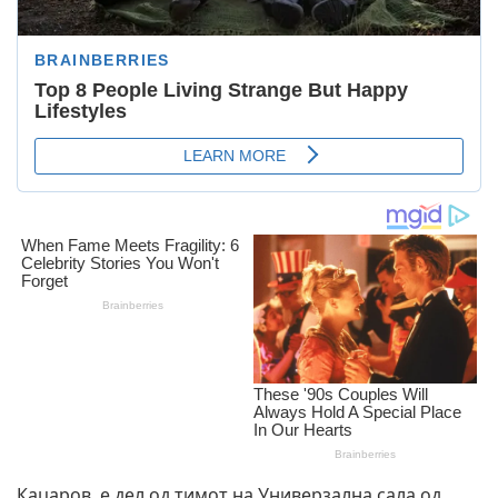
Кацаров, е дел од тимот на Универзална сала од