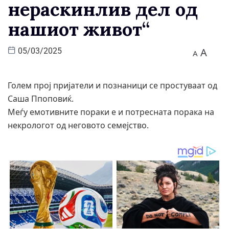
нераскинлив дел од
нашиот живот“
A
05/03/2025
A
Голем прој пријатели и познаници се простуваат од
Саша Ппоповиќ.
Меѓу емотивните пораки е и потресната порака на
некрологот од неговото семејство.