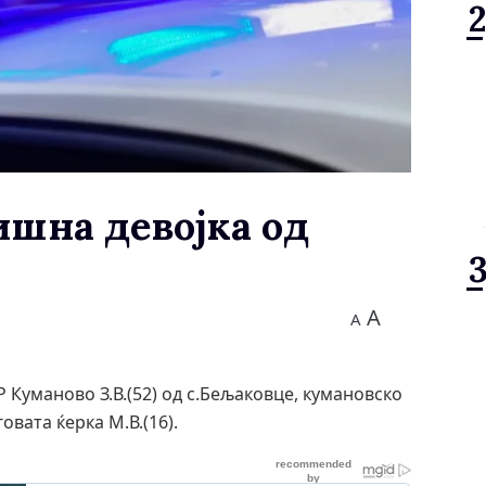
дишна девојка од
A
A
Р Куманово З.В.(52) од с.Бељаковце, кумановско
овата ќерка М.В.(16).