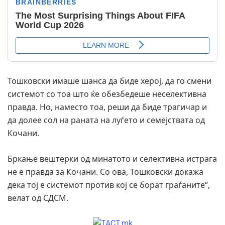
Тошковски имаше шанса да биде херој, да го смени
системот со тоа што ќе обезбедеше неселективна
правда. Но, наместо тоа, реши да биде трагичар и
да долее сол на раната на луѓето и семејствата од
Кочани.
Бркање вештерки од минатото и селективна истрага
не е правда за Кочани. Со ова, Тошковски докажа
дека тој е системот против кој се борат граѓаните“,
велат од СДСМ.