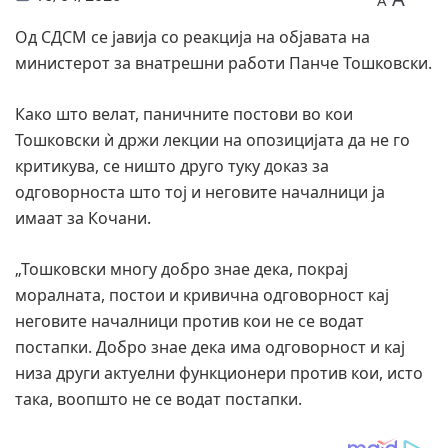
A
Од СДСМ се јавија со реакција на објавата на
министерот за внатрешни работи Панче Тошковски.
Како што велат, паничните постови во кои
Тошковски ѝ држи лекции на опозицијата да не го
критикува, се ништо друго туку доказ за
одговорноста што тој и неговите началници ја
имаат за Кочани.
„Тошковски многу добро знае дека, покрај
моралната, постои и кривична одговорност кај
неговите началници против кои не се водат
постапки. Добро знае дека има одговорност и кај
низа други актуелни функционери против кои, исто
така, воопшто не се водат постапки.