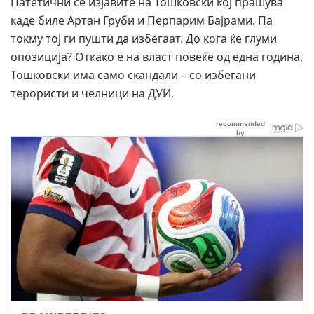
Патетични се изјавите на Тошковски кој прашува
каде биле Артан Груби и Перпарим Бајрами. Па
токму тој ги пушти да избегаат. До кога ќе глуми
опозиција? Откако е на власт повеќе од една година,
Тошковски има само скандали – со избегани
терористи и челници на ДУИ.