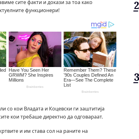
авиме сите факти и докази за тоа како
актуелните функционери!
али со кои Владата и Коцевски ги заштитија
сите кои требаше директно да одговараат.
ртвите и им става сол на раните на