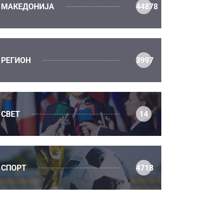
МАКЕДОНИЈА
44878
РЕГИОН
3997
СВЕТ
14
СПОРТ
4718