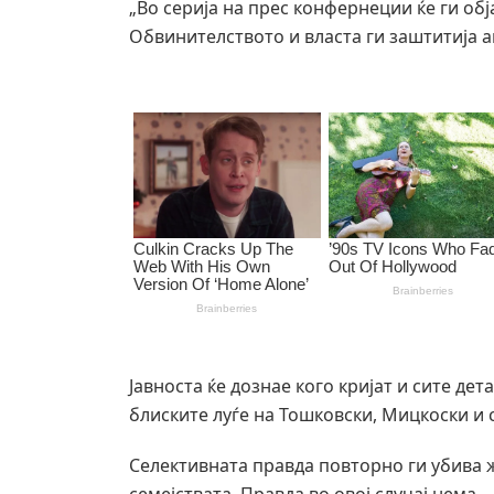
„Во серија на прес конфернеции ќе ги обј
Обвинителството и власта ги заштитија 
Јавноста ќе дознае кого кријат и сите дет
блиските луѓе на Тошковски, Мицкоски и 
Селективната правда повторно ги убива ж
семејствата. Правда во овој случај нема.