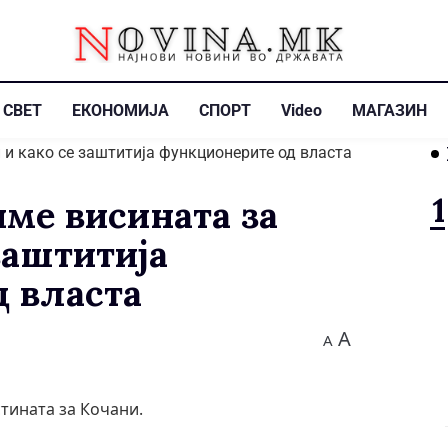
СВЕТ
ЕКОНОМИЈА
СПОРТ
Video
МАГАЗИН
име висината за
заштитија
 власта
A
A
стината за Кочани.