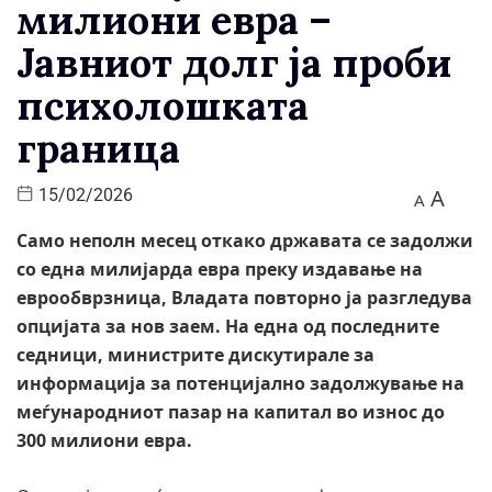
милиони евра –
Јавниот долг ја проби
психолошката
граница
A
15/02/2026
A
Само неполн месец откако државата се задолжи
со една милијарда евра преку издавање на
еврообврзница, Владата повторно ја разгледува
опцијата за нов заем. На една од последните
седници, министрите дискутирале за
информација за потенцијално задолжување на
меѓународниот пазар на капитал во износ до
300 милиони евра.