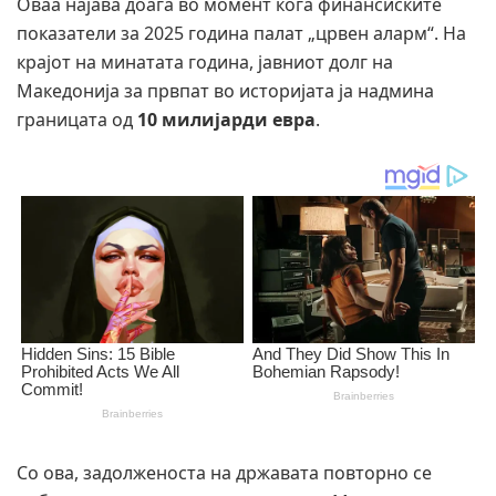
Оваа најава доаѓа во момент кога финансиските
показатели за 2025 година палат „црвен аларм“. На
крајот на минатата година, јавниот долг на
Македонија за првпат во историјата ја надмина
границата од
10 милијарди евра
.
Со ова, задолженоста на државата повторно се