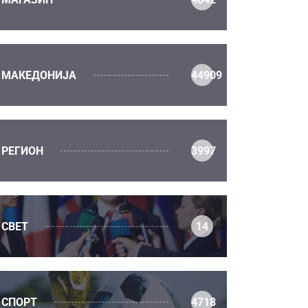
МАКЕДОНИЈА
44909
РЕГИОН
3997
СВЕТ
14
СПОРТ
4718