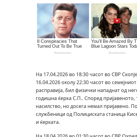
На 17.04.2026 во 18:30 часот во СВР Скопј
16.04.2026 околу 22:30 часот во семејнио
расправија, бил физички нападнат од нег
годишна ќерка С.П.. Според пријавеното,
насилство, но досега немал пријавено. П
службеници од Полициската станица Кис
и ќерката.
На 18.04.2026 во 01:30 часот во СВР Охрид