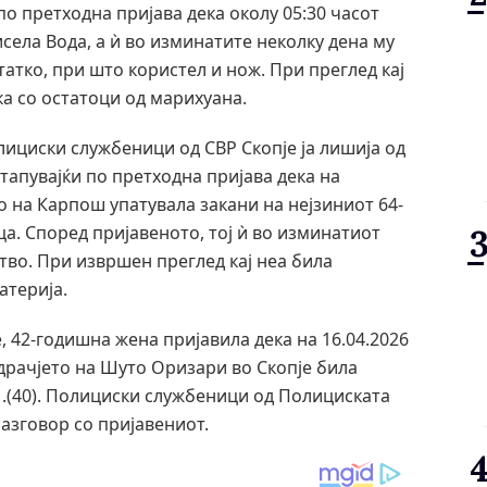
 по претходна пријава дека околу 05:30 часот
села Вода, а ѝ во изминатите неколку дена му
атко, при што користел и нож. При преглед кај
ка со остатоци од марихуана.
полициски службеници од СВР Скопје ја лишија од
тапувајќи по претходна пријава дека на
то на Карпош упатувала закани на нејзиниот 64-
а. Според пријавеното, тој ѝ во изминатиот
тво. При извршен преглед кај неа била
атерија.
е, 42-годишна жена пријавила дека на 16.04.2026
одрачјето на Шуто Оризари во Скопје била
М.(40). Полициски службеници од Полициската
азговор со пријавениот.