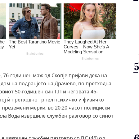
е, 76-годишен маж од Скопје пријави дека на
т дом на подрачјето на Драчево, по претходна
овиот 50-годишен син Г.П и неговата 46-
 тој ѝ претходно трпел психичко и физичко
о преземени мерки, во 20:20 часот полициски
ела Вода извршиле службен разговор со синот
 е извршен службен разговор со В.С.(46) од