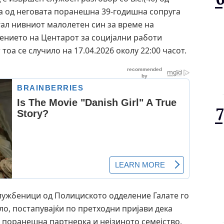
ва од неговата поранешна 39-годишна сопруга
ѓал нивниот малолетен син за време на
шението на Центарот за социјални работи
тоа се случило на 17.04.2026 околу 22:00 часот.
 службеници од Полициското одделение Галате го
ло, постапувајќи по претходни пријави дека
 поранешна партнерка и нејзиното семејство.