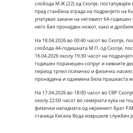
слобода М.Ж.(22) од Скопје, постапувајќи
пред станбена зграда на подрачјето на Ки
упатувал закани на неговиот 64-годишен т
него бил пронајден ножот, како и дробил
На 18.04.2026 во 00:40 часот во Скопје, 
слобода 44-годишната М.П. од Скопје, пос
16.04.2026 околу 19:30 часот на подрачје
годишен поранешен сопруг и нивните дец
период трпел психичко и физичко насилс
пронајдена и одземена бела прашкаста м
На 17.04.2026 во 18:00 часот во СВР Скопј
околу 22:00 часот во семејната куќа на п
физички нападната од нејзиниот брат Р.
станица Кисела Вода извршиле службен р