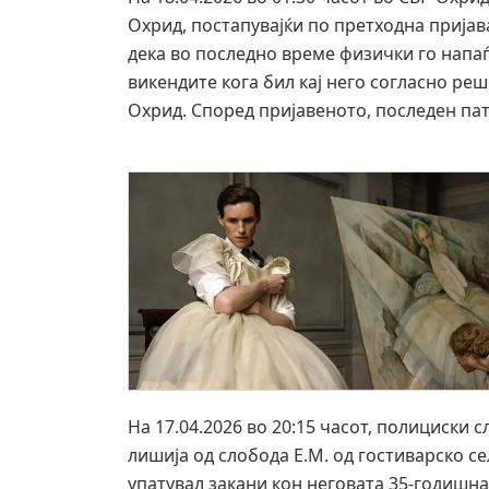
Охрид, постапувајќи по претходна прија
дека во последно време физички го напа
викендите кога бил кај него согласно ре
Охрид. Според пријавеното, последен пат 
На 17.04.2026 во 20:15 часот, полициски
лишија од слобода Е.М. од гостиварско се
упатувал закани кон неговата 35-годишна