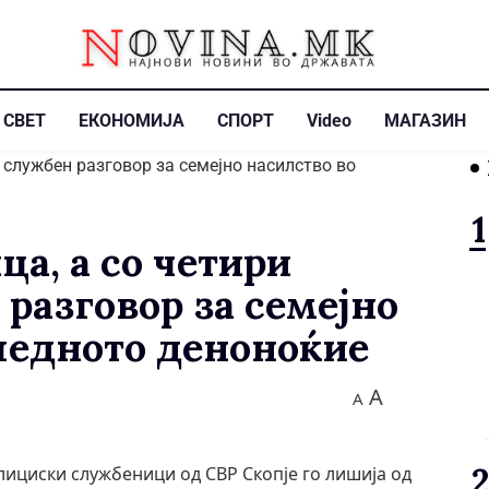
СВЕТ
ЕКОНОМИЈА
СПОРТ
Video
МАГАЗИН
а, а со четири
разговор за семејно
ледното деноноќие
A
A
полициски службеници од СВР Скопје го лишија од