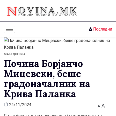
Последни
МАКЕДОНИЈА
Почина Борјанчо
Мицевски, беше
градоначалник на
Крива Паланка
A
24/11/2024
A
Со длабока тага и неверување ја примив веста за