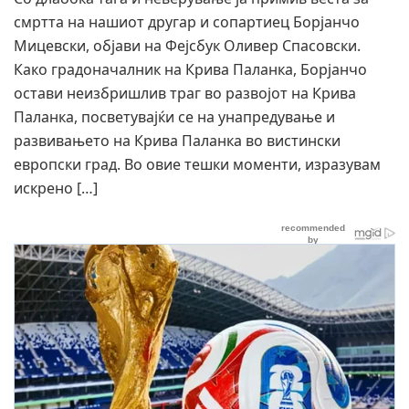
смртта на нашиот другар и сопартиец Борјанчо
Мицевски, објави на Фејсбук Оливер Спасовски.
Како градоначалник на Крива Паланка, Борјанчо
остави неизбришлив траг во развојот на Крива
Паланка, посветувајќи се на унапредување и
развивањето на Крива Паланка во вистински
европски град. Во овие тешки моменти, изразувам
искрено […]