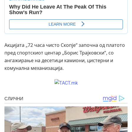
Акцијата „72 часа чисто Скопје“ започна од платото
пред спортскиот центар „Борис Трајковски“, со
ангажирање на десетици камиони, цистерни и
комунална механизација.