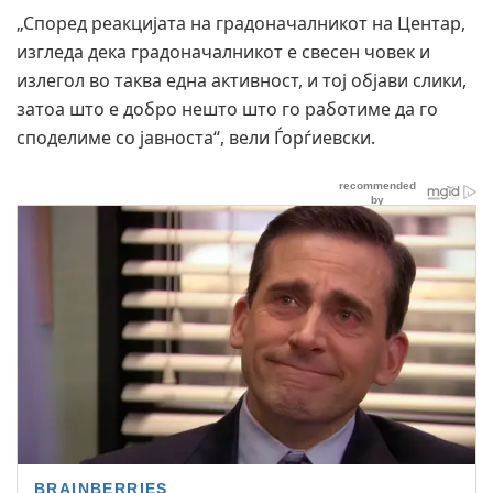
„Според реакцијата на градоначалникот на Центар,
изгледа дека градоначалникот е свесен човек и
излегол во таква една активност, и тој објави слики,
затоа што е добро нешто што го работиме да го
споделиме со јавноста“, вели Ѓорѓиевски.