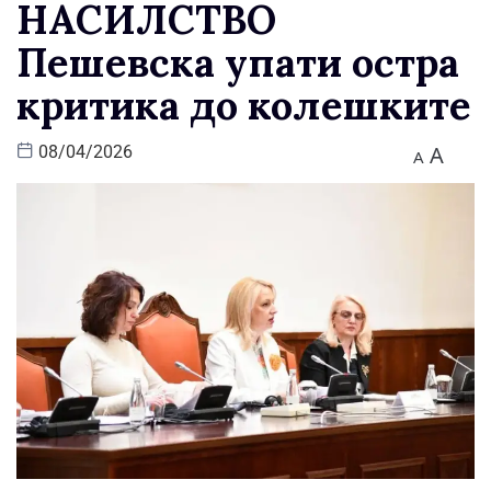
НАСИЛСТВО
Пешевска упати острa
критикa до колешките
A
08/04/2026
A