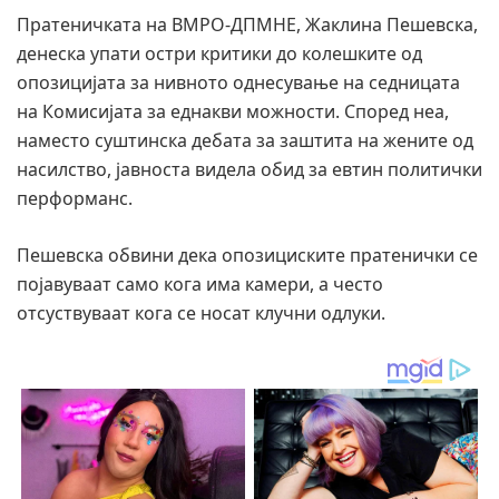
Пратеничката на ВМРО-ДПМНЕ, Жаклина Пешевска,
денеска упати остри критики до колешките од
опозицијата за нивното однесување на седницата
на Комисијата за еднакви можности. Според неа,
наместо суштинска дебата за заштита на жените од
насилство, јавноста видела обид за евтин политички
перформанс.
Пешевска обвини дека опозициските пратенички се
појавуваат само кога има камери, а често
отсуствуваат кога се носат клучни одлуки.