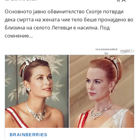
A
Основното јавно обвинителство Скопје потврди
дека смртта на жената чие тело беше пронајдено во
близина на селото Летевци е насилна. Под
сомнение…