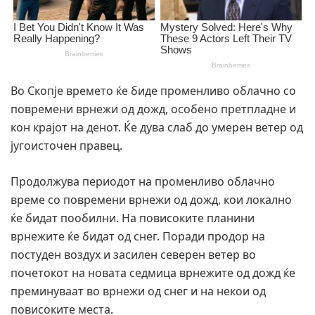
Во Скопје времето ќе биде променливо облачно со
повремени врнежи од дожд, особено претпладне и
кон крајот на денот. Ќе дува слаб до умерен ветер од
југоисточен правец.
Продолжува периодот на променливо облачно
време со повремени врнежи од дожд, кои локално
ќе бидат пообилни. На повисоките планини
врнежите ќе бидат од снег. Поради продор на
постуден воздух и засилен северен ветер во
почетокот на новата седмица врнежите од дожд ќе
преминуваат во врнежи од снег и на некои од
повисоките места.