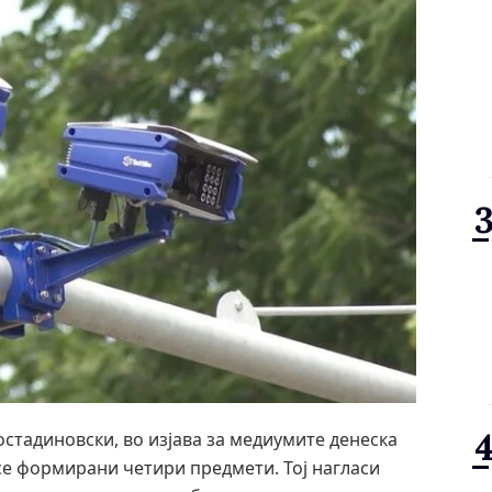
остадиновски, во изјава за медиумите денеска
се формирани четири предмети. Тој нагласи