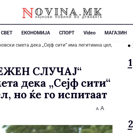
СВЕТ
ЕКОНОМИЈА
СПОРТ
Video
МАГАЗИН
ЕЖЕН СЛУЧАЈ“
ета дека „Сејф сити“
, но ќе го испитаат
A
A