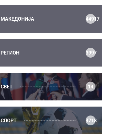
МАКЕДОНИЈА
44917
РЕГИОН
3997
СВЕТ
14
СПОРТ
4718