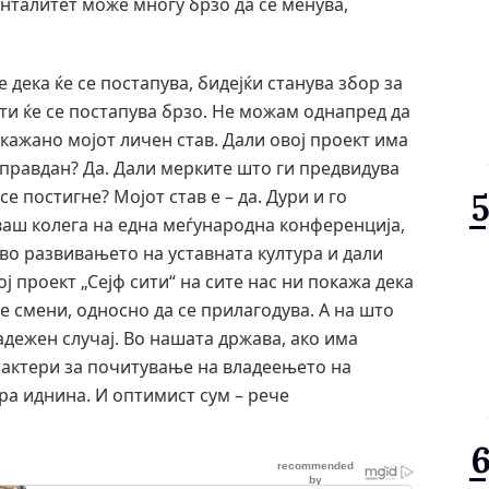
нталитет може многу брзо да се менува,
дека ќе се постапува, бидејќи станува збор за
ти ќе се постапува брзо. Не можам однапред да
 кажано мојот личен став. Дали овој проект има
оправдан? Да. Дали мерките што ги предвидува
е постигне? Мојот став е – да. Дури и го
аш колега на една меѓународна конференција,
во развивањето на уставната култура и дали
ј проект „Сејф сити“ на сите нас ни покажа дека
 смени, односно да се прилагодува. А на што
адежен случај. Во нашата држава, ако има
 актери за почитување на владеењето на
ра иднина. И оптимист сум – рече