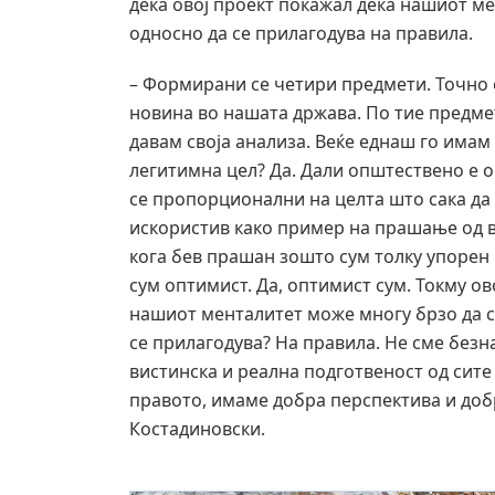
дека овој проект покажал дека нашиот ме
односно да се прилагодува на правила.
– Формирани се четири предмети. Точно е 
новина во нашата држава. По тие предме
давам своја анализа. Веќе еднаш го имам
легитимна цел? Да. Дали општествено е 
се пропорционални на целта што сака да с
искористив како пример на прашање од в
кога бев прашан зошто сум толку упорен 
сум оптимист. Да, оптимист сум. Токму ово
нашиот менталитет може многу брзо да се
се прилагодува? На правила. Не сме безн
вистинска и реална подготвеност од сите
правото, имаме добра перспектива и доб
Костадиновски.