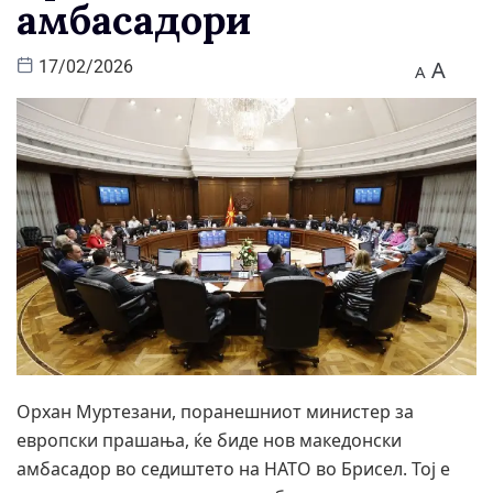
амбасадори
A
17/02/2026
A
Орхан Муртезани, поранешниот министер за
европски прашања, ќе биде нов македонски
амбасадор во седиштето на НАТО во Брисел. Тој е