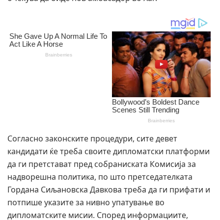
Согласно законските процедури, сите девет
кандидати ќе треба своите дипломатски платформи
да ги претстават пред собраниската Комисија за
надворешна политика, по што претседателката
Гордана Сиљановска Давкова треба да ги прифати и
потпише указите за нивно упатување во
дипломатските мисии. Според информациите,