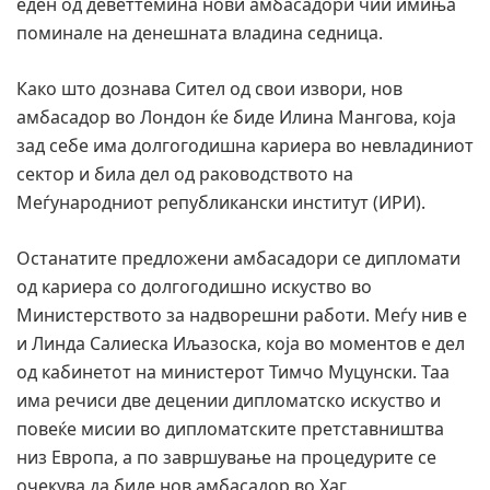
еден од деветтемина нови амбасадори чии имиња
поминале на денешната владина седница.
Како што дознава Сител од свои извори, нов
амбасадор во Лондон ќе биде Илина Мангова, која
зад себе има долгогодишна кариера во невладиниот
сектор и била дел од раководството на
Меѓународниот републикански институт (ИРИ).
Останатите предложени амбасадори се дипломати
од кариера со долгогодишно искуство во
Министерството за надворешни работи. Меѓу нив е
и Линда Салиеска Иљазоска, која во моментов е дел
од кабинетот на министерот Тимчо Муцунски. Таа
има речиси две децении дипломатско искуство и
повеќе мисии во дипломатските претставништва
низ Европа, а по завршување на процедурите се
очекува да биде нов амбасадор во Хаг.