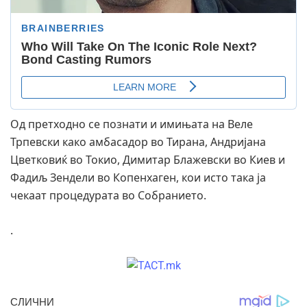
Од претходно се познати и имињата на Веле
Трпевски како амбасадор во Тирана, Андријана
Цветковиќ во Токио, Димитар Блажевски во Киев и
Фадиљ Зендели во Копенхаген, кои исто така ја
чекаат процедурата во Собранието.
.