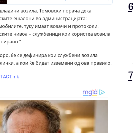
 владини возила, Томовски порача дека
иските ешалони во администрацијата:
мобилите, туку имаат возачи и протоколи.
ските нивоа – службеници кои користеа возила
опирано.“
оро, ќе се дефинира кои службени возила
ички, а кои ќе бидат изземени од ова правило.