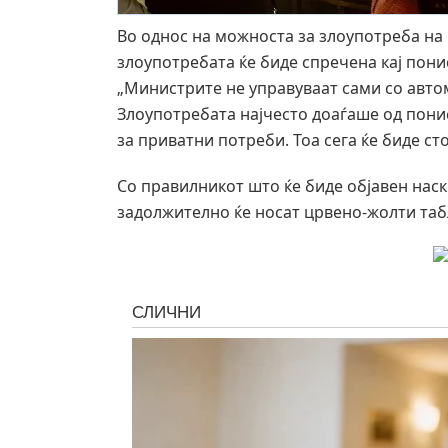
Во однос на можноста за злоупотреба на
злоупотребата ќе биде спречена кај пон
„Министрите не управуваат сами со авто
Злоупотребата најчесто доаѓаше од пони
за приватни потреби. Тоа сега ќе биде ст
Со правилникот што ќе биде објавен наск
задолжително ќе носат црвено-жолти табл