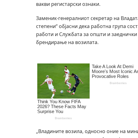
вакви регистарски ознаки.
Заменик-генералниот секретар на Владата
степени“ објасни дека работна група со
работи и Службата за општи и заеднички
брендирање на возилата.
„Владините возила, односно оние на мин