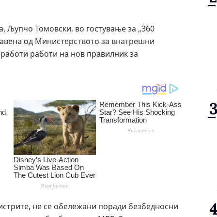
, Љупчо Томовски, во гостување за „360
ставена од Министерството за внатрешни
 работи работи на нов правилник за
истрите, не се обележани поради безбедносни