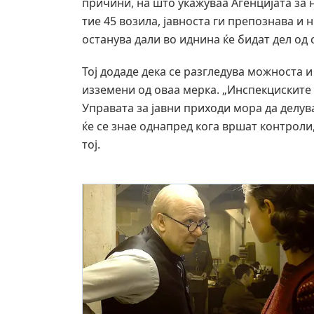
причини, на што укажуваа Агенцијата за 
тие 45 возила, јавноста ги препознава и
останува дали во иднина ќе бидат дел од 
Тој додаде дека се разгледува можноста 
изземени од оваа мерка. „Инспекциските
Управата за јавни приходи мора да делув
ќе се знае однапред кога вршат контроли
тој.