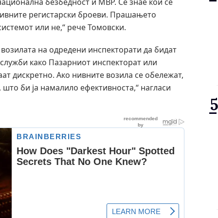
национална безбедност и МВР. Се знае кои се
 нивните регистарски броеви. Прашањето
системот или не,“ рече Томовски.
и возилата на одредени инспекторати да бидат
 служби како Пазарниот инспекторат или
аат дискретно. Ако нивните возила се обележат,
, што би ја намалило ефективноста,“ нагласи