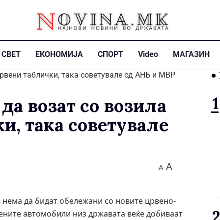
СВЕТ
ЕКОНОМИЈА
СПОРТ
Video
МАГАЗИН
да возат со возила
и, така советувале
A
A
 нема да бидат обележани со новите црвено-
бените автомобили низ државата веќе добиваат