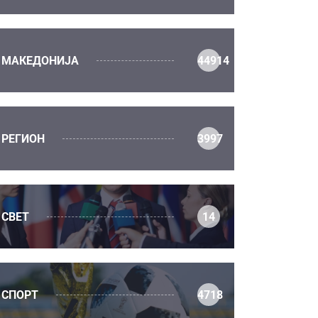
МАКЕДОНИЈА
44914
РЕГИОН
3997
СВЕТ
14
СПОРТ
4718