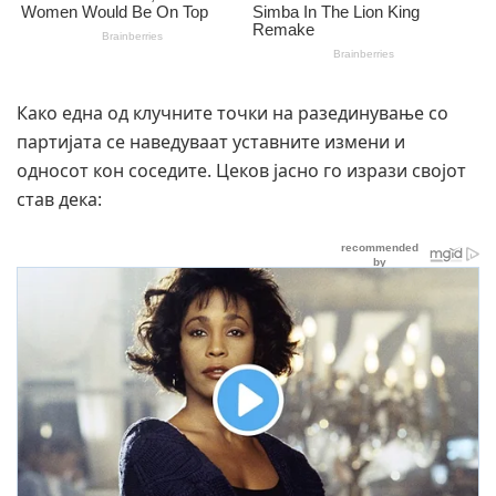
Како една од клучните точки на разединување со
партијата се наведуваат уставните измени и
односот кон соседите. Цеков јасно го изрази својот
став дека: