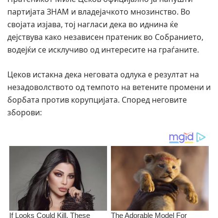
партијата ЗНАМ и владејачкото мнозинство. Во
својата изјава, тој нагласи дека во иднина ќе
дејствува како независен пратеник во Собранието,
водејќи се исклучиво од интересите на граѓаните.
Цеков истакна дека неговата одлука е резултат на
незадоволството од темпото на ветените промени и
борбата против корупцијата. Според неговите
зборови: