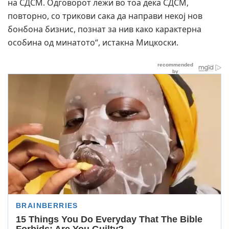
на СДСМ. Одговорот лежи во тоа дека СДСМ,
повторно, со трикови сака да направи некој нов
бонбона бизнис, познат за нив како карактерна
особина од минатото“, истакна Мицкоски.