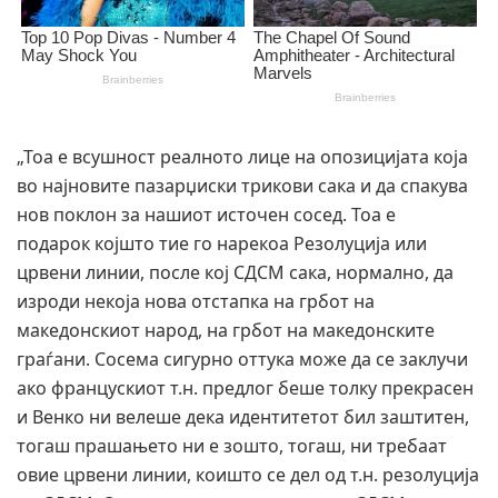
„Тоа е всушност реалното лице на опозицијата која
во најновите пазарџиски трикови сака и да спакува
нов поклон за нашиот источен сосед. Тоа е
подарок којшто тие го нарекоа Резолуција или
црвени линии, после кој СДСМ сака, нормално, да
изроди некоја нова отстапка на грбот на
македонскиот народ, на грбот на македонските
граѓани. Сосема сигурно оттука може да се заклучи
ако францускиот т.н. предлог беше толку прекрасен
и Венко ни велеше дека идентитетот бил заштитен,
тогаш прашањето ни е зошто, тогаш, ни требаат
овие црвени линии, коишто се дел од т.н. резолуција