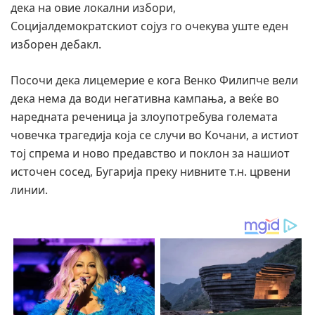
дека на овие локални избори,
Социјалдемократскиот сојуз го очекува уште еден
изборен дебакл.
Посочи дека лицемерие е кога Венко Филипче вели
дека нема да води негативна кампања, а веќе во
наредната реченица ја злоупотребува големата
човечка трагедија која се случи во Кочани, а истиот
тој спрема и ново предавство и поклон за нашиот
источен сосед, Бугарија преку нивните т.н. црвени
линии.