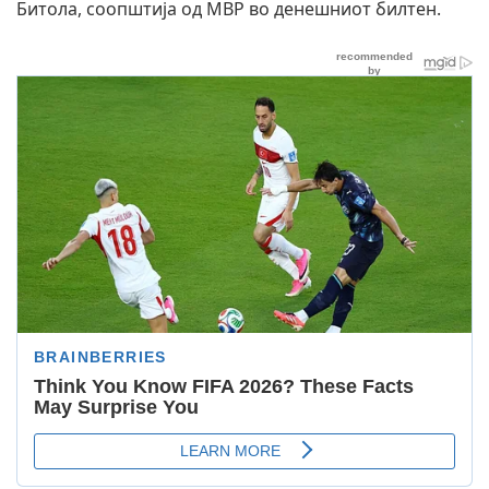
Битола, соопштија од МВР во денешниот билтен.