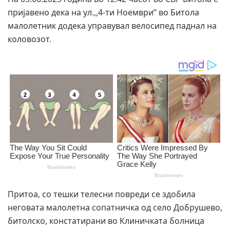
пријавено дека на ул.,,4-ти Ноември’’ во Битола
малолетник додека управувал велосипед паднал на
коловозот.
Притоа, со тешки телесни повреди се здобила
неговата малолетна сопатничка од село Добрушево,
битолско, констатирани во Клиничката болница