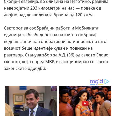
Скопје–Гевгелија, во близина на Неготино, развива
неверојатни 293 километри на час — повеќе од
двојно над дозволената брзина од 120 км/ч.
Секторот за сообраќајни работи и Мобилната
единица за безбедност на патниот сообраќај
веднаш започнаа оперативни активности, по што
возачот беше идентификуван и повикан на
разговор. Станува збор за А.Д. (36) од селото Елово,
скопско, кој, според МВР, е санкциониран согласно
законските одредби.