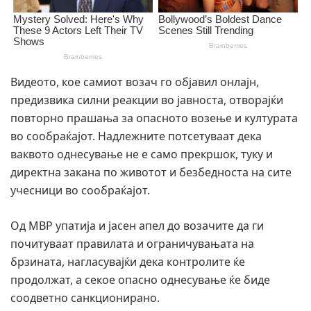
Видеото, кое самиот возач го објавил онлајн,
предизвика силни реакции во јавноста, отворајќи
повторно прашања за опасното возење и културата
во сообраќајот. Надлежните потсетуваат дека
ваквото однесување не е само прекршок, туку и
директна закана по животот и безбедноста на сите
учесници во сообраќајот.
Од МВР упатија и јасен апел до возачите да ги
почитуваат правилата и ограничувањата на
брзината, нагласувајќи дека контролите ќе
продолжат, а секое опасно однесување ќе биде
соодветно санкционирано.