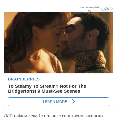
ЛДП најави дека ќе поднесе сопствено законско