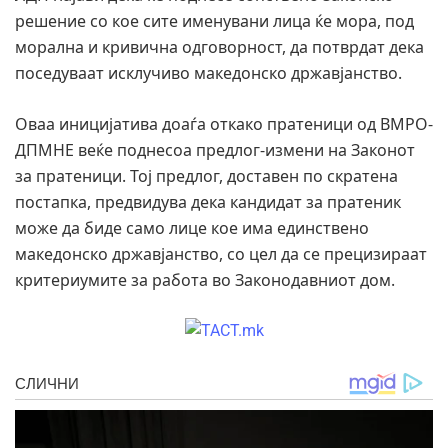
решение со кое сите именувани лица ќе мора, под
морална и кривична одговорност, да потврдат дека
поседуваат исклучиво македонско државјанство.
Оваа иницијатива доаѓа откако пратеници од ВМРО-
ДПМНЕ веќе поднесоа предлог-измени на Законот
за пратеници. Тој предлог, доставен по скратена
постапка, предвидува дека кандидат за пратеник
може да биде само лице кое има единствено
македонско државјанство, со цел да се прецизираат
критериумите за работа во Законодавниот дом.