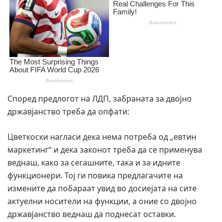
Според предлогот на ЛДП, забраната за двојно
државјанство треба да опфати:
Цветкоски нагласи дека нема потреба од „евтин
маркетинг“ и дека законот треба да се применува
веднаш, како за сегашните, така и за идните
функционери. Тој ги повика предлагачите на
измените да побараат увид во досиејата на сите
актуелни носители на функции, а оние со двојно
државјанство веднаш да поднесат оставки.