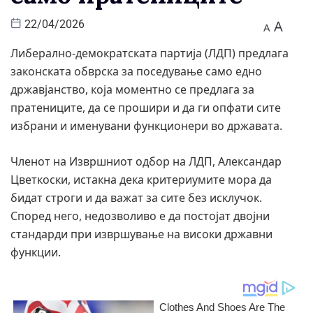
A
22/04/2026
A
Либерално-демократската партија (ЛДП) предлага
законската обврска за поседување само едно
државјанство, која моментно се предлага за
пратениците, да се прошири и да ги опфати сите
избрани и именувани функционери во државата.
Членот на Извршниот одбор на ЛДП, Александар
Цветкоски, истакна дека критериумите мора да
бидат строги и да важат за сите без исклучок.
Според него, недозволиво е да постојат двојни
стандарди при извршување на високи државни
функции.