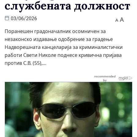
службената должност
A
03/06/2026
A
Поранешен градоначалник осомничен за
незаконско издавање одобрение за градење
Надворешната канцеларија за криминалистички
работи Свети Николе поднесе кривична пријава
против С.В. (55),…