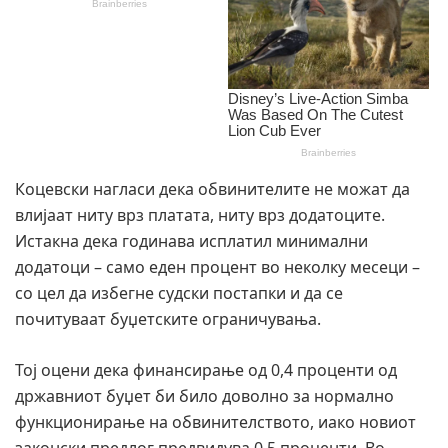
Коцевски нагласи дека обвинителите не можат да
влијаат ниту врз платата, ниту врз додатоците.
Истакна дека годинава исплатил минимални
додатоци – само еден процент во неколку месеци –
со цел да избегне судски постапки и да се
почитуваат буџетските ограничувања.
Тој оцени дека финансирање од 0,4 проценти од
државниот буџет би било доволно за нормално
функционирање на обвинителството, иако новиот