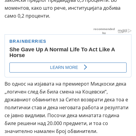
законски предлог предвидува 0,5 проценти. Во
моментов, како што рече, институцијата добива
само 0,2 проценти.
Во однос на изјавата на премиерот Мицкоски дека
„логичен след би била смена на Коцевски“,
државниот обвинител за Сител возврати дека тоа е
политички став и дека неговата работа и резултати
се јавно видливи. Посочи дека минатата година
биле решени над 20.000 предмети, и тоа со
значително намален број обвинители.