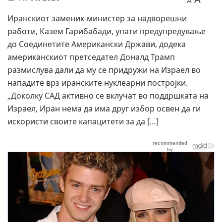
A
Иранскиот заменик-министер за надворешни
работи, Казем Гарибабади, упати предупредување
до Соединетите Американски Држави, додека
американскиот претседател Доналд Трамп
размислува дали да му се придружи на Израел во
нападите врз иранските нуклеарни постројки.
„Доколку САД активно се вклучат во поддршката на
Израел, Иран нема да има друг избор освен да ги
искористи своите капацитети за да […]