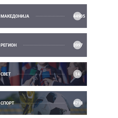
МАКЕДОНИЈА
44905
РЕГИОН
3997
СВЕТ
14
СПОРТ
4718