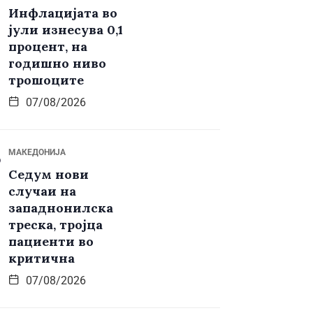
Инфлацијата во
јули изнесува 0,1
процент, на
годишно ниво
трошоците
07/08/2026
МАКЕДОНИЈА
Седум нови
случаи на
западнонилска
треска, тројца
пациенти во
критична
07/08/2026