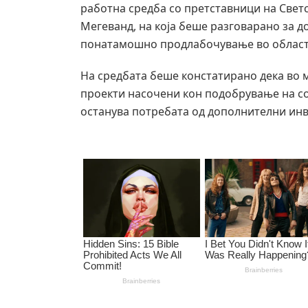
работна средба со претставници на Светс
Мегеванд, на која беше разговарано за д
понатамошно продлабочување во областа
На средбата беше констатирано дека во 
проекти насочени кон подобрување на со
останува потребата од дополнителни ин