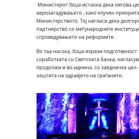
Министерот Хоџа истакна дека негова це
аерозагадувањето , како клучен приорите
Министерството. Тој нагласи дека долго
партнерство со меѓународните институц
спроведувањето на реформите.
Во таа насока, Хоџа изрази подготвенос
соработката со Светската банка, нагласу
продолжи и во иднина, со заедничка цел 
заштита на здравјето на граѓаните.