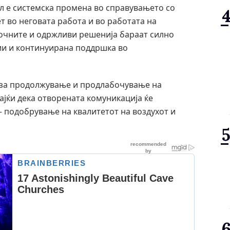
л е системска промена во справувањето со
т во неговата работа и во работата на
рочните и одржливи решенија бараат силно
ии и континуирана поддршка во
т за продолжување и продлабочување на
вајќи дека отворената комуникација ќе
– подобрување на квалитетот на воздухот и