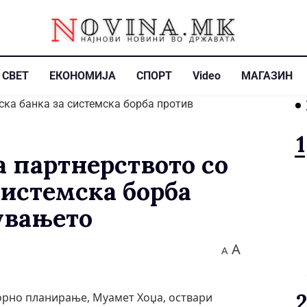
СВЕТ
ЕКОНОМИЈА
СПОРТ
Video
МАГАЗИН
 партнерството со
системска борба
увањето
A
A
орно планирање, Муамет Хоџа, оствари