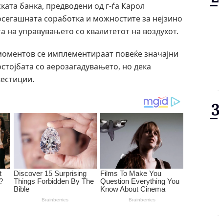
ката банка, предводени од г-ѓа Карол
осегашната соработка и можностите за нејзино
 на управувањето со квалитетот на воздухот.
моментов се имплементираат повеќе значајни
стојбата со аерозагадувањето, но дека
вестиции.