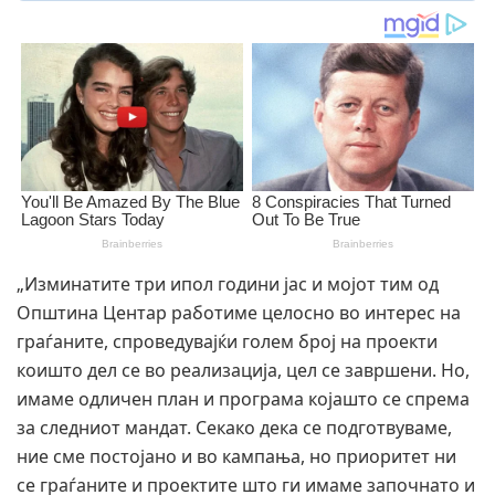
„Изминатите три ипол години јас и мојот тим од
Општина Центар работиме целосно во интерес на
граѓаните, спроведувајќи голем број на проекти
коишто дел се во реализација, цел се завршени. Но,
имаме одличен план и програма којашто се спрема
за следниот мандат. Секако дека се подготвуваме,
ние сме постојано и во кампања, но приоритет ни
се граѓаните и проектите што ги имаме започнато и