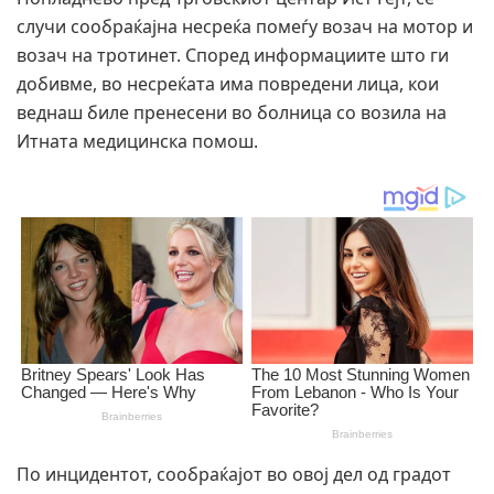
случи сообраќајна несреќа помеѓу возач на мотор и
возач на тротинет. Според информациите што ги
добивме, во несреќата има повредени лица, кои
веднаш биле пренесени во болница со возила на
Итната медицинска помош.
По инцидентот, сообраќајот во овој дел од градот