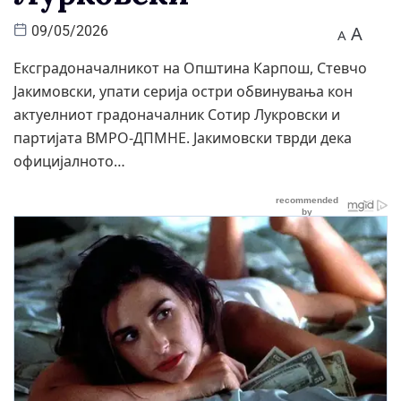
A
09/05/2026
A
Ексградоначалникот на Општина Карпош, Стевчо
Јакимовски, упати серија остри обвинувања кон
актуелниот градоначалник Сотир Лукровски и
партијата ВМРО-ДПМНЕ. Јакимовски тврди дека
официјалното…