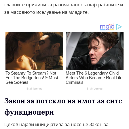
главните причини за разочараноста кај граѓаните и
за масовното иселување на младите.
Закон за потекло на имот за сите
функционери
Цеков најави иницијатива за носење Закон за