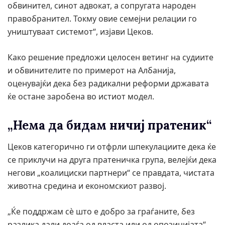
обвинител, синот адвокат, а сопругата народен
правобранител. Токму овие семејни релации го
уништуваат системот“, изјави Цеков.
Како решение предложи целосен ветинг на судиите
и обвинителите по примерот на Албанија,
оценувајќи дека без радикални реформи државата
ќе остане заробена во истиот модел.
„Нема да бидам ничиј пратеник“
Цеков категорично ги отфрли шпекулациите дека ќе
се приклучи на друга пратеничка група, велејќи дека
негови „коалициски партнери“ се правдата, чистата
животна средина и економскиот развој.
„Ќе поддржам сè што е добро за граѓаните, без
разлика дали доаѓа од власта или од опозицијата“,