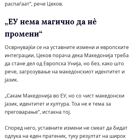
распаѓаат“, рече Цеков.
„ЕУ нема магично да нè
промени“
Осврнувајќи се на уставните измени и европските
интеграции, Цеков порача дека Македонија треба
да стане дел од Европска Унија, но без, како што
рече, загрозување на македонскиот идентитет и
јазик.
„Сакам Македонија во ЕУ, но со чист македонски
јазик, идентитет и култура. Тоа не е тема за
преговарање“, истакна тој.
Според него, уставните измени не смеат да бидат
одлука на еден пратеник, туку резултат на широк