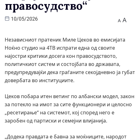
правосудство“
A
10/05/2026
A
Независниот пратеник Миле Цеков во емисијата
Ноќно студио на 4ТВ испрати една од своите
најостри критики досега кон правосудството,
политичкиот систем и состојбата во државата,
предупредувајќи дека граѓаните секојдневно ја губат
довербата во институциите.
Цеков побара итен ветинг по албански модел, закон
за потекло на имот за сите функционери и целосно
„ресетирање“ на системот, кој според него е
заробен од партиски и семејни влијанија.
„Додека правдата е бавна за моќниците, народот