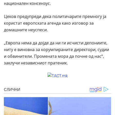
национален консензус.
Цеков предупреди дека политичарите премногу ја
користат европската агенда како изговор за
домашните неуспеси.
„Европа нема да дојде да ни ги исчисти депониите,
ниту е виновна за корумпираните директори, судии
и обвинители. Промената мора да почне од нас“,
заклучи независниот пратеник.