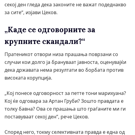
секој ден гледа дека законите не важат подеднакво
за сите“, изјави Цеков.
„Каде се одговорните за
крупните скандали?“
Пратеникот отвори низа прашања поврзани со
случаи кои долго ја брануваат јавноста, оценувајќи
дека државата нема резултати во борбата против
високата корупција.
„Кој понесе одговорност за петте тони марихуана?
Кој ќе одговара за Артан Груби? Зошто правдата е
толку бавна? Ова се прашања што граѓаните ми ги
поставуваат секој ден“, рече Цеков.
Според него, токму селективната правда е една од