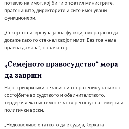
потекло на имот, кој би ги опфатил министрите,
пратениците, директорите и сите именувани
функционери.
„Секој што извршува јавна функција мора јасно да
докаже како го стекнал својот имот. Без тоа нема
правна држава“, порача тој.
„Семејното правосудство“ мора
да заврши
Најостри критики независниот пратеник упати кон
состојбите во судството и обвинителството,
тврдејќи дека системот е затворен круг на семејни и
политички врски.
„Недозволиво е таткото да е судија, ќерката