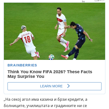
„На секој агол има казина и брзи кредити, а
болниците, училиштата и градинките ни се