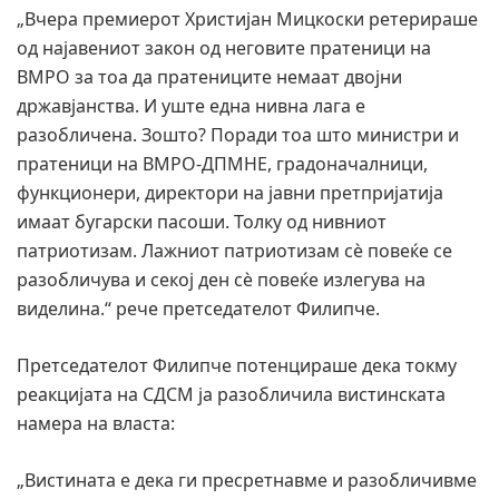
„Вчера премиерот Христијан Мицкоски ретерираше
од најавениот закон од неговите пратеници на
ВМРО за тоа да пратениците немаат двојни
државјанства. И уште една нивна лага е
разобличена. Зошто? Поради тоа што министри и
пратеници на ВМРО-ДПМНЕ, градоначалници,
функционери, директори на јавни претпријатија
имаат бугарски пасоши. Толку од нивниот
патриотизам. Лажниот патриотизам сè повеќе се
разобличува и секој ден сè повеќе излегува на
виделина.“ рече претседателот Филипче.
Претседателот Филипче потенцираше дека токму
реакцијата на СДСМ ја разобличила вистинската
намера на власта:
„Вистината е дека ги пресретнавме и разобличивме