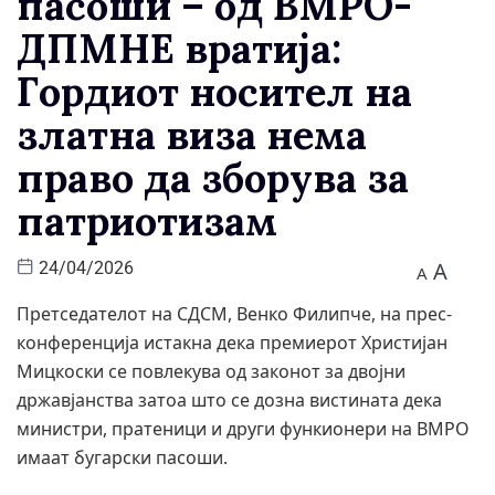
пасоши – од ВМРО-
ДПМНЕ вратија:
Гордиот носител на
златна виза нема
право да зборува за
патриотизам
A
24/04/2026
A
Претседателот на СДСМ, Венко Филипче, на прес-
конференција истакна дека премиерот Христијан
Мицкоски се повлекува од законот за двојни
државјанства затоа што се дозна вистината дека
министри, пратеници и други функионери на ВМРО
имаат бугарски пасоши.