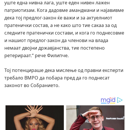
уште една нивна лага, уште еден нивен лажен
патриотизам. Кога дадовме амандмани и најавивме
дека тој предлог-закон ќе важи и за актуелниот
пратенички состав, а не како што тие сакаа за од
следните пратенички состави, и кога го поднесовме
и нашиот предлог-закон да членови на влада
немаат двојни државјанства, тие постепено
ретерираат.“ рече Филипче.
Тој потенцираше дека мислење од правни експерти
требало ВМРО да побара пред да го поднесат
законот во Собранието.