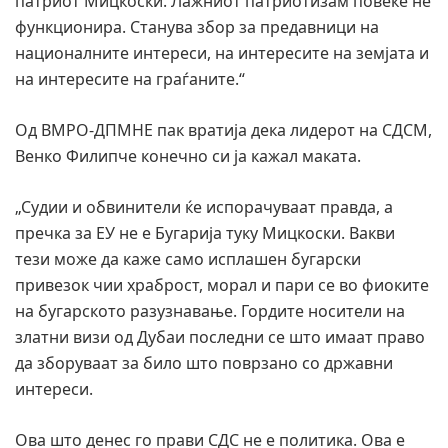
патриот Мицкоски. Лажниот патриотизам повеќе не
функционира. Станува збор за предавници на
националните интереси, на интересите на земјата и
на интересите на граѓаните.“
Од ВМРО-ДПМНЕ пак вратија дека лидерот на СДСМ,
Венко Филипче конечно си ја кажал маката.
„Судии и обвинители ќе испорачуваат правда, а
пречка за ЕУ не е Бугарија туку Мицкоски. Вакви
тези може да каже само исплашен бугарски
привезок чии храброст, морал и пари се во фиоките
на бугарското разузнавање. Гордите носители на
златни визи од Дубаи последни се што имаат право
да зборуваат за било што поврзано со државни
интереси.
Ова што денес го прави СДС не е политика. Ова е