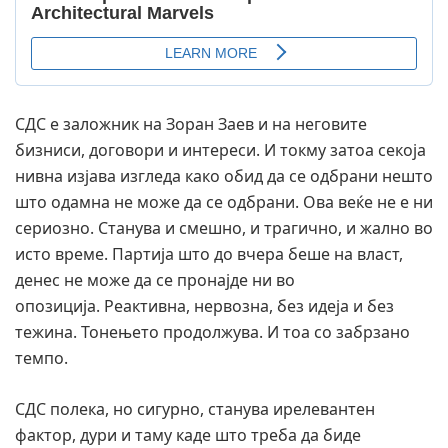
СДС е заложник на Зоран Заев и на неговите
бизниси, договори и интереси. И токму затоа секоја
нивна изјава изгледа како обид да се одбрани нешто
што одамна не може да се одбрани. Ова веќе не е ни
сериозно. Станува и смешно, и трагично, и жално во
исто време. Партија што до вчера беше на власт,
денес не може да се пронајде ни во
опозиција. Реактивна, нервозна, без идеја и без
тежина. Тонењето продолжува. И тоа со забрзано
темпо.
СДС полека, но сигурно, станува ирелевантен
фактор, дури и таму каде што треба да биде