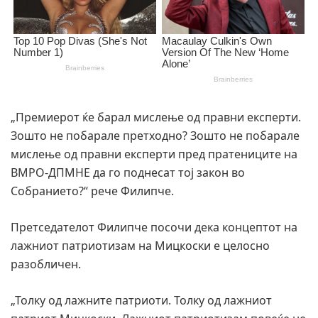
„Премиерот ќе барал мислење од правни експерти.
Зошто не побарале претходно? Зошто не побарале
мислење од правни експерти пред пратениците на
ВМРО-ДПМНЕ да го поднесат тој закон во
Собранието?“ рече Филипче.
Претседателот Филипче посочи дека концептот на
лажниот патриотизам на Мицкоски е целосно
разобличен.
„Толку од лажните патриоти. Толку од лажниот