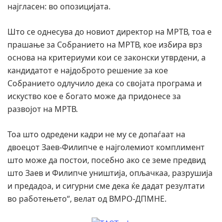
најгласен: во опозицијата.
Што се однесува до новиот директор на МРТВ, тоа е
прашање за Собранието на МРТВ, кое избира врз
основа на критериуми кои се законски утврдени, а
кандидатот е најдоброто решение за кое
Собранието одлучило дека со својата програма и
искуство кое е богато може да придонесе за
развојот на МРТВ.
Тоа што одредени кадри не му се допаѓаат на
двоецот Заев-Филипче е најголемиот комплимент
што може да постои, посебно ако се земе предвид
што Заев и Филипче уништија, опљачкаа, разрушија
и предадоа, и сигурни сме дека ќе дадат резултати
во работењето“, велат од ВМРО-ДПМНЕ.