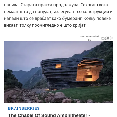
паника! Старата пракса продолжува. Секогаш кога
немаат што да понудат, излегуваат со конструкции и
напади што се враќаат како бумеранг. Колку повеќе
викаат, толку поочигледно е што кријат.