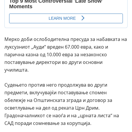
Мерко доби ослободителна пресуда за набавката на
луксузниот „Ауди“ вреден 67.000 евра, како и
парична казна од 10.000 евра за незаконско
поставување директори во други основни
училишта.
Судењето против него продолжува во други
предмети, вклучувајќи поставување спомен
обележје на Општинската зграда и договор за
осветлување на дел од реката Црн Дрим.
Градоначалникот се наоѓа и на „црната листа“ на
САД поради сомневање за корупција.