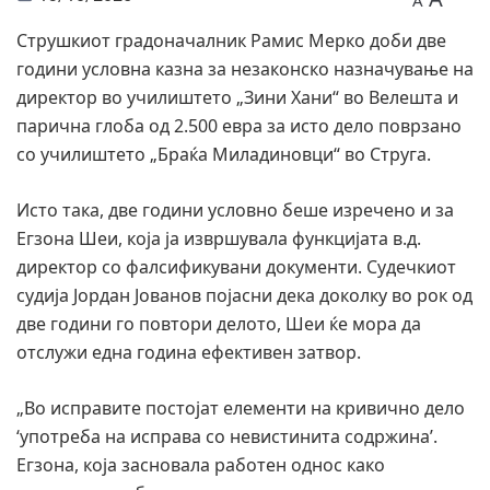
A
Струшкиот градоначалник Рамис Мерко доби две
години условна казна за незаконско назначување на
директор во училиштето „Зини Хани“ во Велешта и
парична глоба од 2.500 евра за исто дело поврзано
со училиштето „Браќа Миладиновци“ во Струга.
Исто така, две години условно беше изречено и за
Егзона Шеи, која ја извршувала функцијата в.д.
директор со фалсификувани документи. Судечкиот
судија Јордан Јованов појасни дека доколку во рок од
две години го повтори делото, Шеи ќе мора да
отслужи една година ефективен затвор.
„Во исправите постојат елементи на кривично дело
‘употреба на исправа со невистинита содржина’.
Егзона, која засновала работен однос како