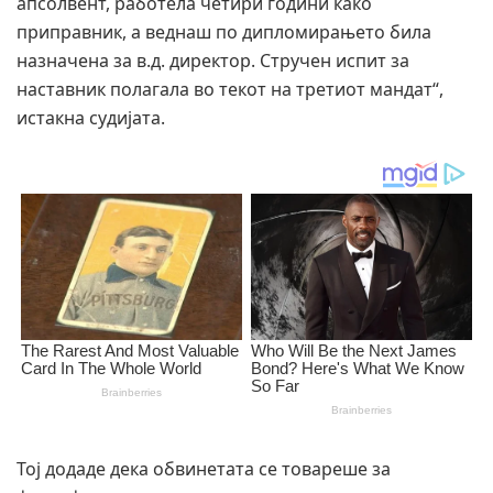
апсолвент, работела четири години како
приправник, а веднаш по дипломирањето била
назначена за в.д. директор. Стручен испит за
наставник полагала во текот на третиот мандат“,
истакна судијата.
Тој додаде дека обвинетата се товареше за