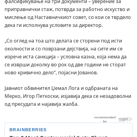
фалсификување на три документи – уверение за
приправнички стаж, потврда за работно искуство и
мислење од Наставничкиот совет, со кои се тврдело
дека ги исполнува условите за директор.
„Со оглед на тоа што делата се сторени под исти
околности и со поврзани дејствија, на сите им се
изрече иста санкција – условна казна, која нема да
се изврши доколку во рок од две години не сторaт
ново кривично дело“, појасни Јованов.
Јавниот обвинител Џемал Лога и одбраната на
Мерко, Игор Петкоски, изјавија дека се незадоволни
од пресудата и најавија жалба.