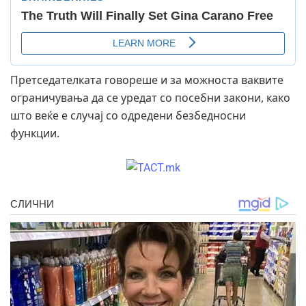
Претседателката говореше и за можноста ваквите
ограничувања да се уредат со посебни закони, како
што веќе е случај со одредени безбедносни
функции.