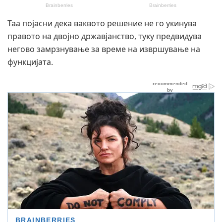
Таа појасни дека ваквото решение не го укинува
правото на двојно државјанство, туку предвидува
негово замрзнување за време на извршување на
функцијата.