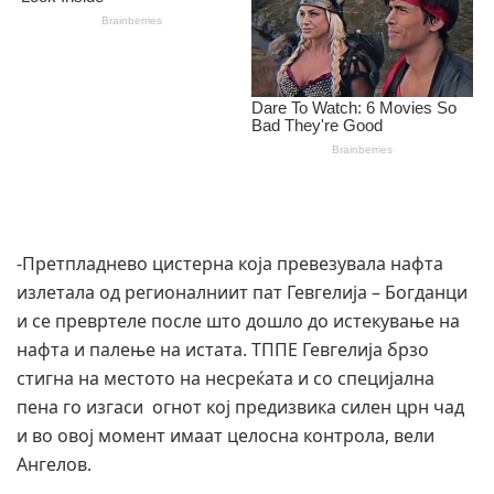
-Претпладнево цистерна која превезувала нафта
излетала од регионалниит пат Гевгелија – Богданци
и се превртеле после што дошло до истекување на
нафта и палење на истата. ТППЕ Гевгелија брзо
стигна на местото на несреќата и со специјална
пена го изгаси огнот кој предизвика силен црн чад
и во овој момент имаат целосна контрола, вели
Ангелов.