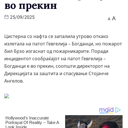
во прекин
A
25/09/2025
A
Цистерна со нафта се запалила утрово откако
излетала на патот Гевгелија – Богданци, но пожарот
бил брзо изгаснат од пожарникарите. Поради
инцидентот сообраќајот на патот Гевгелија –
Богданци е во прекин, соопшти директорот на
Дирекцијата за заштита и спасување Стојанче
Ангелов.