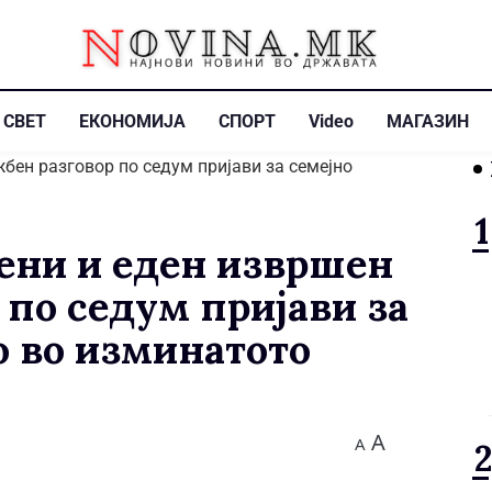
СВЕТ
ЕКОНОМИЈА
СПОРТ
Video
МАГАЗИН
ени и еден извршен
 по седум пријави за
о во изминатото
A
A