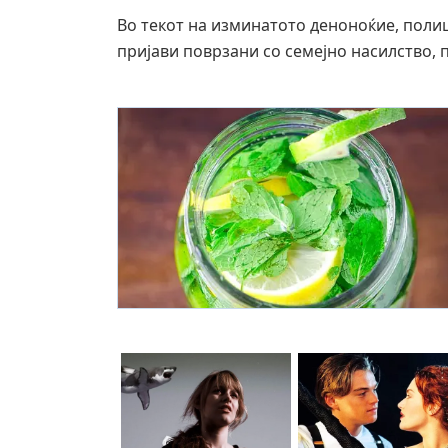
Во текот на изминатото деноноќие, поли
пријави поврзани со семејно насилство,