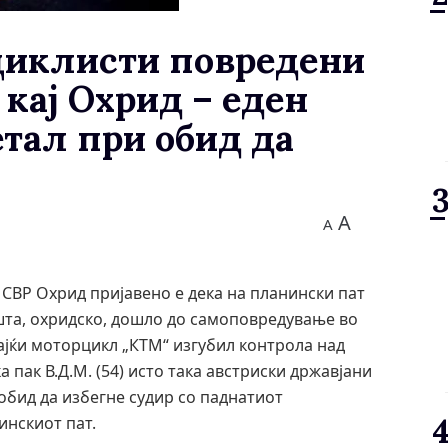
циклисти повредени
кај Охрид – еден
етал при обид да
A
A
о СВР Охрид пријавено е дека на планински пат
шта, охридско, дошло до самоповредување во
вајќи моторцикл „КТМ“ изгубил контрола над
а пак В.Д.М. (54) исто така австриски државјани
обид да избегне судир со паднатиот
инскиот пат.