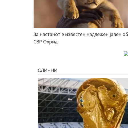
За настанот е известен надлежен јавен о
СВР Охрид.