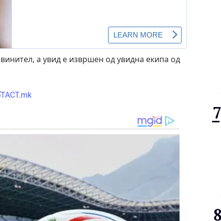
бвинител, а увид е извршен од увидна екипа од