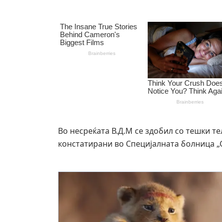
Во несреќата В.Д.М се здобил со тешки те
констатирани во Специјалната болница „