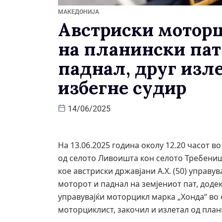
МАКЕДОНИЈА
Австриски мотор
на планински пат 
паднал, друг изл
избегне судир
14/06/2025
На 13.06.2025 година околу 12.20 часот в
од селото Ливоишта кон селото Требени
кое австриски државјани А.Х. (50) управу
моторот и паднал на земјениот пат, додек
управувајќи моторцикл марка „Хонда“ во 
моторциклист, закочил и излетал од план