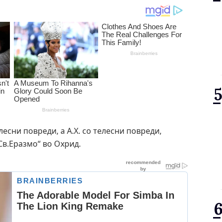
лесни повреди, а А.Х. со телесни повреди,
Св.Еразмо“ во Охрид.