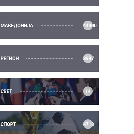
МАКЕДОНИЈА
44900
РЕГИОН
3997
СВЕТ
14
СПОРТ
4718