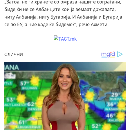
„Затоа, не ги хранете со омраза нашите сограѓани,
бидејќи не се Албанците кои ја земаат државата,
ниту Албанија, ниту Бугарија. И Албанија и Бугарија
се во ЕУ, а ние каде ќе бидеме?“, рече Ахмети.