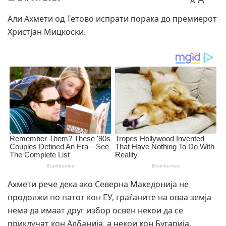
A
Али Ахмети од Тетово испрати порака до премиерот
Христјан Мицкоски.
Ахмети рече дека ако Северна Македонија не
продолжи по патот кон ЕУ, граѓаните на оваа земја
нема да имаат друг избор освен некои да се
приклучат кон Албанија, а некои кон Бугарија.